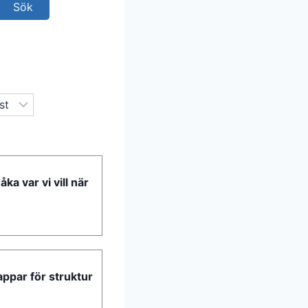
åka var vi vill när
 appar för struktur
n