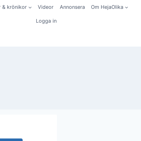
r & krönikor
Videor
Annonsera
Om HejaOlika
Logga in