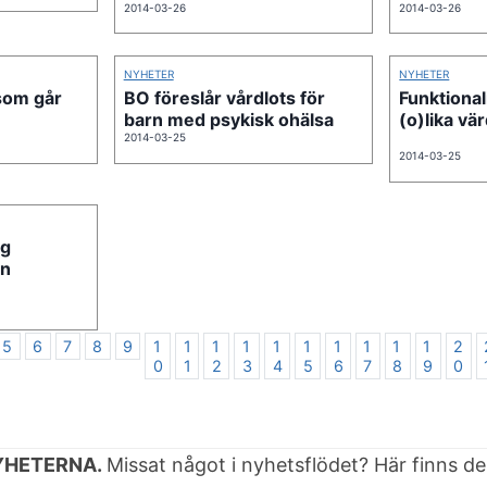
2014-03-26
2014-03-26
NYHETER
NYHETER
 som går
BO föreslår vårdlots för
Funktional
barn med psykisk ohälsa
(o)lika vä
2014-03-25
2014-03-25
ig
rn
5
6
7
8
9
1
1
1
1
1
1
1
1
1
1
2
0
1
2
3
4
5
6
7
8
9
0
YHETERNA.
Missat något i nyhetsflödet? Här finns d