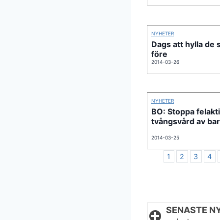
NYHETER
Dags att hylla de
före
2014-03-26
NYHETER
BO: Stoppa felakt
tvångsvård av ba
2014-03-25
1
2
3
4
SENASTE N