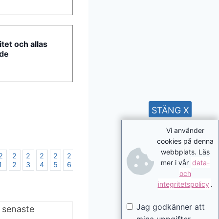
itet och allas
rde
STÄNG X
Vi använder
cookies på denna
webbplats. Läs
2
2
2
2
2
2
2
2
2
3
3
3
3
3
3
3
mer i vår
data-
1
2
3
4
5
6
7
8
9
0
1
2
3
4
5
6
och
integritetspolicy
.
Jag godkänner att
e senaste