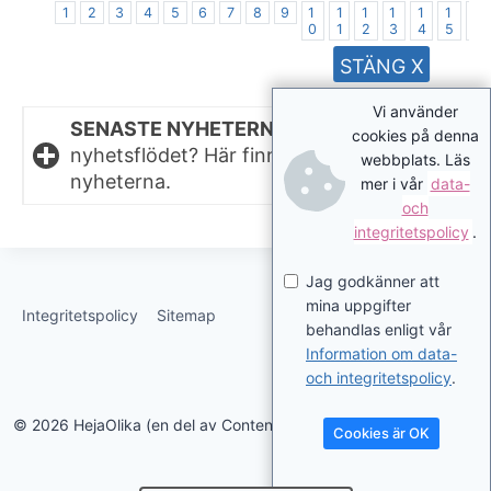
1
2
3
4
5
6
7
8
9
1
1
1
1
1
1
1
0
1
2
3
4
5
6
STÄNG X
Vi använder
SENASTE NYHETERNA.
Missat något i
cookies på denna
nyhetsflödet? Här finns de senaste
webbplats. Läs
nyheterna.
mer i vår
data-
och
integritetspolicy
.
Jag godkänner att
mina uppgifter
Integritetspolicy
Sitemap
behandlas enligt vår
Information om data-
och integritetspolicy
.
© 2026 HejaOlika (en del av Contentverkstan.se)
Cookies är OK