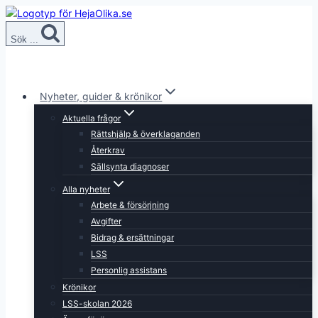
Skip
to
Sök ...
content
Nyheter, guider & krönikor
Aktuella frågor
Rättshjälp & överklaganden
Återkrav
Sällsynta diagnoser
Alla nyheter
Arbete & försörjning
Avgifter
Bidrag & ersättningar
LSS
Personlig assistans
Krönikor
LSS-skolan 2026