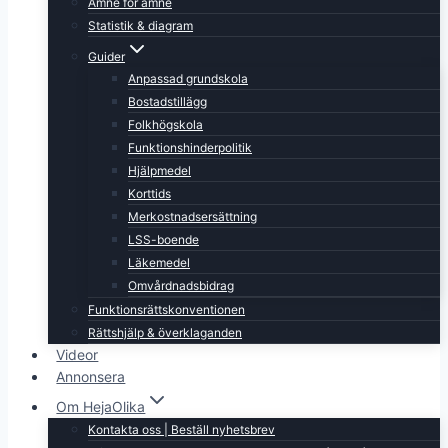
Ämne för ämne
Statistik & diagram
Guider
Anpassad grundskola
Bostadstillägg
Folkhögskola
Funktionshinderpolitik
Hjälpmedel
Korttids
Merkostnadsersättning
LSS-boende
Läkemedel
Omvårdnadsbidrag
Funktionsrättskonventionen
Rättshjälp & överklaganden
Videor
Annonsera
Om HejaOlika
Kontakta oss | Beställ nyhetsbrev