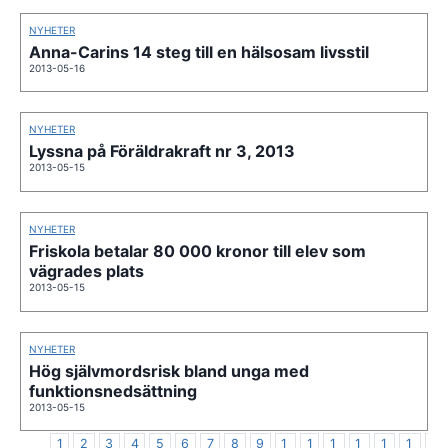
NYHETER
Anna-Carins 14 steg till en hälsosam livsstil
2013-05-16
NYHETER
Lyssna på Föräldrakraft nr 3, 2013
2013-05-15
NYHETER
Friskola betalar 80 000 kronor till elev som
vägrades plats
2013-05-15
NYHETER
Hög självmordsrisk bland unga med
funktionsnedsättning
2013-05-15
1
2
3
4
5
6
7
8
9
1
1
1
1
1
1
1