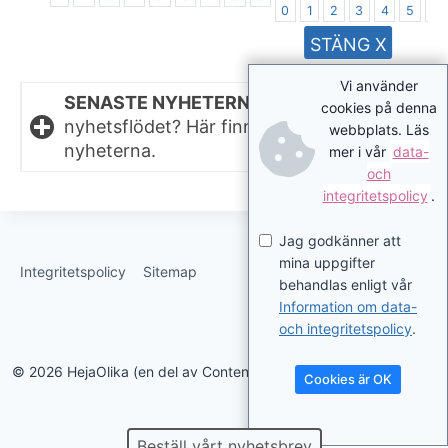
0
1
2
3
4
5
6
STÄNG X
Vi använder
SENASTE NYHETERNA.
Missat något i
cookies på denna
nyhetsflödet? Här finns de senaste
webbplats. Läs
nyheterna.
mer i vår
data-
och
integritetspolicy
.
Jag godkänner att
mina uppgifter
Integritetspolicy
Sitemap
behandlas enligt vår
Information om data-
och integritetspolicy
.
© 2026 HejaOlika (en del av Contentverkstan.se)
Cookies är OK
Beställ vårt nyhetsbrev