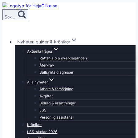
Skip
to
Sök ...
content
Nyheter, guider & krönikor
Aktuella frågor
Rättshjälp & överklaganden
Återkrav
Sällsynta diagnoser
Alla nyheter
Arbete & försörjning
Avgifter
Bidrag & ersättningar
LSS
Personlig assistans
Krönikor
LSS-skolan 2026