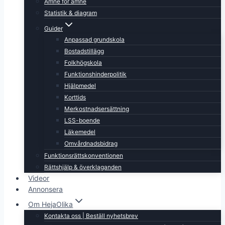
Ämne för ämne
Statistik & diagram
Guider
Anpassad grundskola
Bostadstillägg
Folkhögskola
Funktionshinderpolitik
Hjälpmedel
Korttids
Merkostnadsersättning
LSS-boende
Läkemedel
Omvårdnadsbidrag
Funktionsrättskonventionen
Rättshjälp & överklaganden
Videor
Annonsera
Om HejaOlika
Kontakta oss | Beställ nyhetsbrev