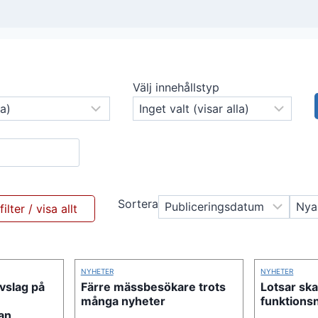
Välj innehållstyp
Sortera
NYHETER
NYHETER
vslag på
Färre mässbesökare trots
Lotsar sk
många nyheter
funktions
an