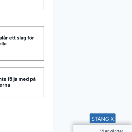
lår ett slag för
alla
inte följa med på
terna
STÄNG X
Vi använder