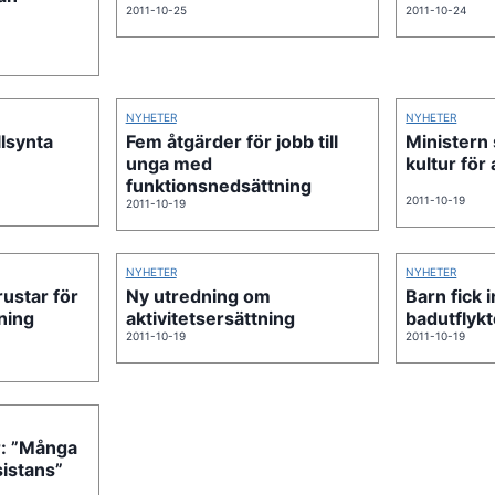
2011-10-25
2011-10-24
NYHETER
NYHETER
llsynta
Fem åtgärder för jobb till
Ministern s
unga med
kultur för 
funktionsnedsättning
2011-10-19
2011-10-19
NYHETER
NYHETER
rustar för
Ny utredning om
Barn fick 
ning
aktivitetsersättning
badutflyk
2011-10-19
2011-10-19
r: ”Många
sistans”