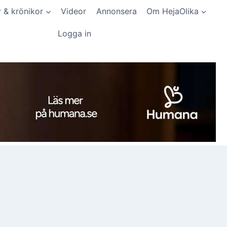
r & krönikor
Videor
Annonsera
Om HejaOlika
Logga in