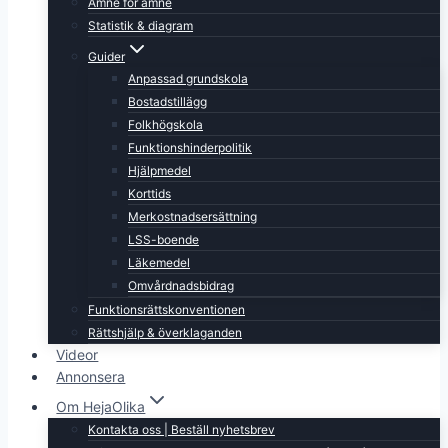
Ämne för ämne
Statistik & diagram
Guider
Anpassad grundskola
Bostadstillägg
Folkhögskola
Funktionshinderpolitik
Hjälpmedel
Korttids
Merkostnadsersättning
LSS-boende
Läkemedel
Omvårdnadsbidrag
Funktionsrättskonventionen
Rättshjälp & överklaganden
Videor
Annonsera
Om HejaOlika
Kontakta oss | Beställ nyhetsbrev