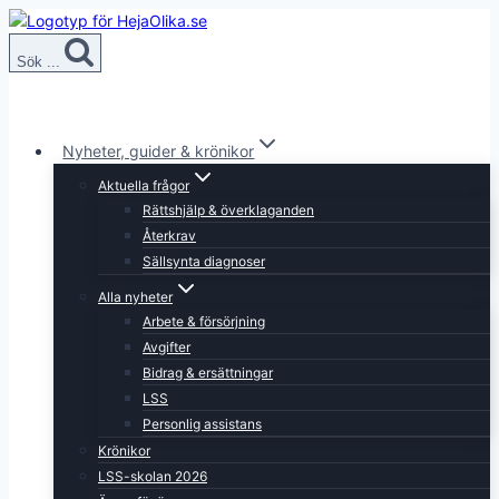
Skip
to
Sök ...
content
Nyheter, guider & krönikor
Aktuella frågor
Rättshjälp & överklaganden
Återkrav
Sällsynta diagnoser
Alla nyheter
Arbete & försörjning
Avgifter
Bidrag & ersättningar
LSS
Personlig assistans
Krönikor
LSS-skolan 2026