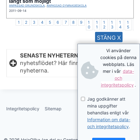
långt som möjligt
ANPASSAD GRUNDSKOLA
,
ANPASSAD GYMNASIESKOLA
2011-09-14
1
2
3
4
5
6
7
8
9
1
1
1
1
1
1
1
0
1
2
3
4
5
6
STÄNG X
Vi använder
SENASTE NYHETERNA.
Missat något i
cookies på denna
nyhetsflödet? Här finns de senaste
webbplats. Läs
nyheterna.
mer i vår
data-
och
integritetspolicy
.
Jag godkänner att
mina uppgifter
Integritetspolicy
Sitemap
behandlas enligt vår
Information om data-
och integritetspolicy
.
© 2026 HejaOlika (en del av Contentverkstan.se)