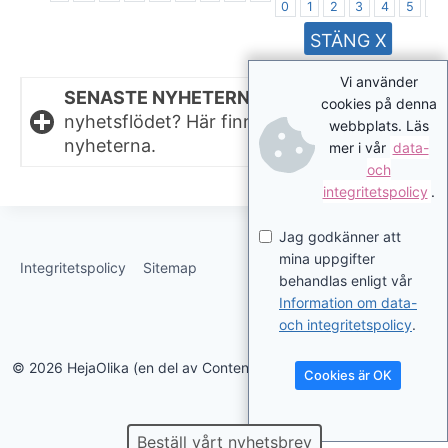
0
1
2
3
4
5
6
STÄNG X
Vi använder
SENASTE NYHETERNA.
Missat något i
cookies på denna
nyhetsflödet? Här finns de senaste
webbplats. Läs
nyheterna.
mer i vår
data-
och
integritetspolicy
.
Jag godkänner att
mina uppgifter
Integritetspolicy
Sitemap
behandlas enligt vår
Information om data-
och integritetspolicy
.
© 2026 HejaOlika (en del av Contentverkstan.se)
Cookies är OK
Beställ vårt nyhetsbrev