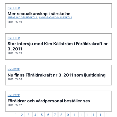
NYHETER
Mer sexualkunskap i särskolan
ANPASSAD GRUNDSKOLA
,
ANPASSAD GYMNASIESKOLA
2011-05-19
NYHETER
Stor intervju med Kim Källström i Föräldrakraft nr
3, 2011
2011-05-19
NYHETER
Nu finns Föräldrakraft nr 3, 2011 som ljudtidning
2011-05-18
NYHETER
Föräldrar och vårdpersonal beställer sex
2011-05-17
1
2
3
4
5
6
7
8
9
1
1
1
1
1
1
1