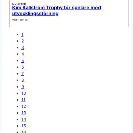
NYHETER
Kim Källström Trophy för spelare med
utvecklingsstörning
2011-02-01
1
2
3
4
5
6
7
8
9
10
11
12
13
14
15
16