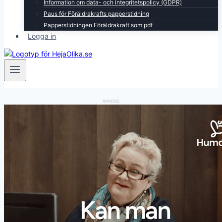
Information om data- och integritetspolicy (GDPR)
Paus för Föräldrakrafts papperstidning
Papperstidningen Föräldrakraft som pdf
Logga in
ANNONS