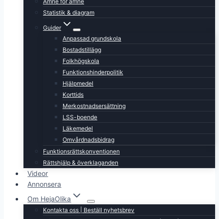
Ämne för ämne
Statistik & diagram
Guider
Anpassad grundskola
Bostadstillägg
Folkhögskola
Funktionshinderpolitik
Hjälpmedel
Korttids
Merkostnadsersättning
LSS-boende
Läkemedel
Omvårdnadsbidrag
Funktionsrättskonventionen
Rättshjälp & överklaganden
Videor
Annonsera
Om HejaOlika
Kontakta oss | Beställ nyhetsbrev