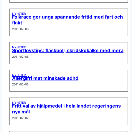
NYHETER
Folkrace ger unga spännande fritid med fart och
fläkt
2011-02-08
NYHETER
Sportlovstips: fläskboll, skridskokälke med mera
2011-02-06
NYHETER
Allergifri mat minskade adhd
2011-02-03
NYHETER
Fritt val av hjälpmedel i hela landet regeringens
nya mål
2011-02-02