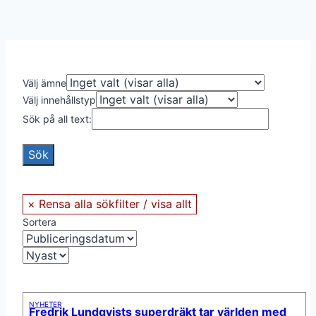
Välj ämne
Välj innehållstyp
Sök på all text:
Sortera
NYHETER
Fredrik Lundqvists superdräkt tar världen med