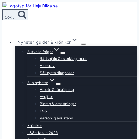
Skip
to
Sök ...
content
Nyheter, guider & krönikor
Aktuella frågor
Rättshjälp & överklaganden
Återkrav
Sällsynta diagnoser
Alla nyheter
Arbete & försörjning
Avgifter
Bidrag & ersättningar
LSS
Personlig assistans
Krönikor
LSS-skolan 2026