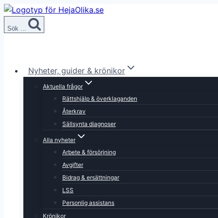
Skip
to
Sök ...
content
Nyheter, guider & krönikor
Aktuella frågor
Rättshjälp & överklaganden
Återkrav
Sällsynta diagnoser
Alla nyheter
Arbete & försörjning
Avgifter
Bidrag & ersättningar
LSS
Personlig assistans
Krönikor