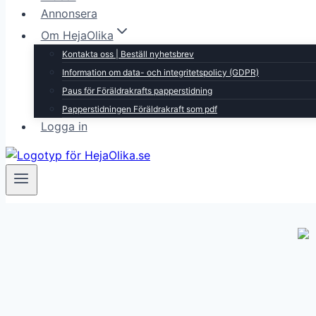
Annonsera
Om HejaOlika
Kontakta oss | Beställ nyhetsbrev
Information om data- och integritetspolicy (GDPR)
Paus för Föräldrakrafts papperstidning
Papperstidningen Föräldrakraft som pdf
Logga in