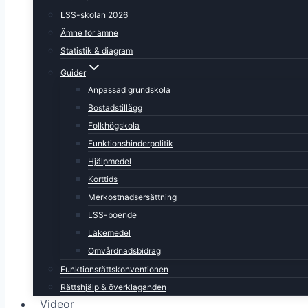
LSS-skolan 2026
Ämne för ämne
Statistik & diagram
Guider
Anpassad grundskola
Bostadstillägg
Folkhögskola
Funktionshinderpolitik
Hjälpmedel
Korttids
Merkostnadsersättning
LSS-boende
Läkemedel
Omvårdnadsbidrag
Funktionsrättskonventionen
Rättshjälp & överklaganden
Videor