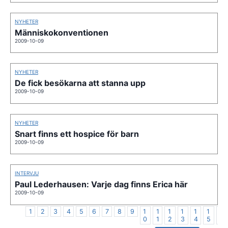
NYHETER
Människokonventionen
2009-10-09
NYHETER
De fick besökarna att stanna upp
2009-10-09
NYHETER
Snart finns ett hospice för barn
2009-10-09
INTERVJU
Paul Lederhausen: Varje dag finns Erica här
2009-10-09
1
2
3
4
5
6
7
8
9
1
1
1
1
1
1
1
0
1
2
3
4
5
6