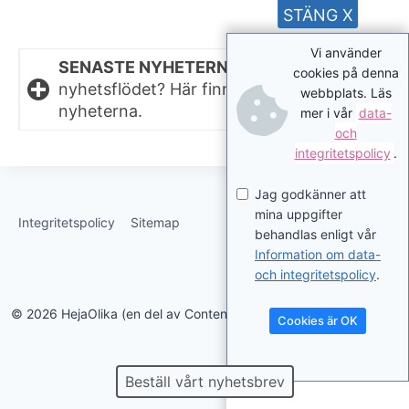
STÄNG X
Vi använder
SENASTE NYHETERNA.
Missat något i
cookies på denna
nyhetsflödet? Här finns de senaste
webbplats. Läs
nyheterna.
mer i vår
data-
och
integritetspolicy
.
Jag godkänner att
mina uppgifter
Integritetspolicy
Sitemap
behandlas enligt vår
Information om data-
och integritetspolicy
.
© 2026 HejaOlika (en del av Contentverkstan.se)
Cookies är OK
Beställ vårt nyhetsbrev