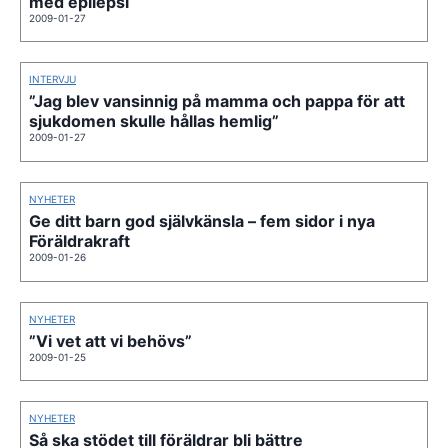
med epilepsi
2009-01-27
INTERVJU
”Jag blev vansinnig på mamma och pappa för att
sjukdomen skulle hållas hemlig”
2009-01-27
NYHETER
Ge ditt barn god självkänsla – fem sidor i nya
Föräldrakraft
2009-01-26
NYHETER
”Vi vet att vi behövs”
2009-01-25
NYHETER
Så ska stödet till föräldrar bli bättre