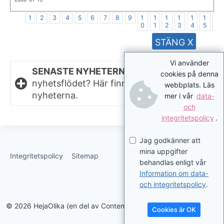
1
2
3
4
5
6
7
8
9
1
1
1
1
1
1
1
0
1
2
3
4
5
6
STÄNG X
Vi använder
SENASTE NYHETERNA.
Missat något i
cookies på denna
nyhetsflödet? Här finns de senaste
webbplats. Läs
nyheterna.
mer i vår
data-
och
integritetspolicy
.
Jag godkänner att
mina uppgifter
Integritetspolicy
Sitemap
behandlas enligt vår
Information om data-
och integritetspolicy
.
© 2026 HejaOlika (en del av Contentverkstan.se)
Cookies är OK