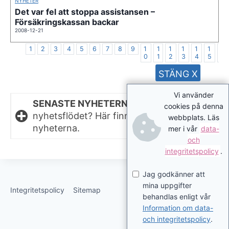
NYHETER
Det var fel att stoppa assistansen –
Försäkringskassan backar
2008-12-21
1
2
3
4
5
6
7
8
9
1
1
1
1
1
1
1
0
1
2
3
4
5
6
STÄNG X
Vi använder
SENASTE NYHETERNA.
Missat något i
cookies på denna
nyhetsflödet? Här finns de senaste
webbplats. Läs
nyheterna.
mer i vår
data-
och
integritetspolicy
.
Jag godkänner att
mina uppgifter
Integritetspolicy
Sitemap
behandlas enligt vår
Information om data-
och integritetspolicy
.