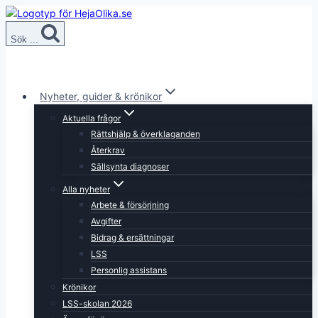
Skip
to
Sök ...
content
Nyheter, guider & krönikor
Aktuella frågor
Rättshjälp & överklaganden
Återkrav
Sällsynta diagnoser
Alla nyheter
Arbete & försörjning
Avgifter
Bidrag & ersättningar
LSS
Personlig assistans
Krönikor
LSS-skolan 2026