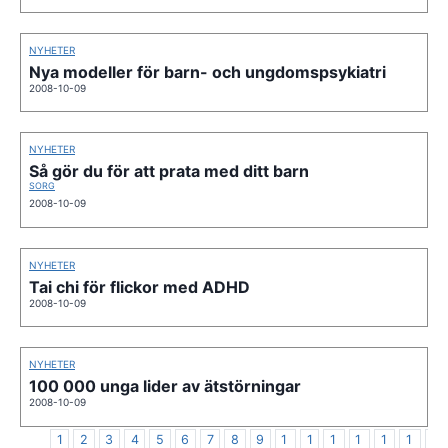
NYHETER
Nya modeller för barn- och ungdomspsykiatri
2008-10-09
NYHETER
Så gör du för att prata med ditt barn
SORG
2008-10-09
NYHETER
Tai chi för flickor med ADHD
2008-10-09
NYHETER
100 000 unga lider av ätstörningar
2008-10-09
1
2
3
4
5
6
7
8
9
1
1
1
1
1
1
1