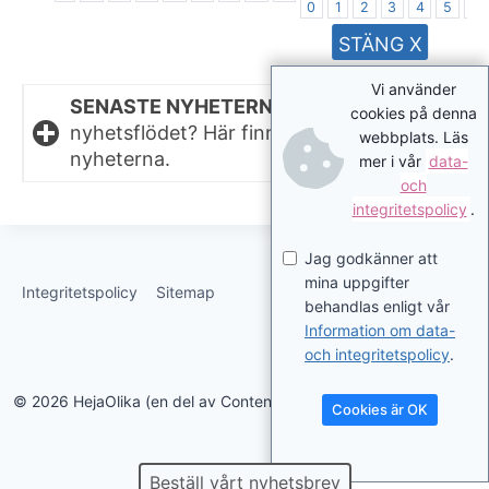
0
1
2
3
4
5
6
STÄNG X
Vi använder
SENASTE NYHETERNA.
Missat något i
cookies på denna
nyhetsflödet? Här finns de senaste
webbplats. Läs
nyheterna.
mer i vår
data-
och
integritetspolicy
.
Jag godkänner att
mina uppgifter
Integritetspolicy
Sitemap
behandlas enligt vår
Information om data-
och integritetspolicy
.
© 2026 HejaOlika (en del av Contentverkstan.se)
Cookies är OK
Beställ vårt nyhetsbrev