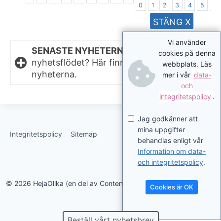
0
1
2
3
4
5
6
STÄNG X
Vi använder
SENASTE NYHETERNA.
Missat något i
cookies på denna
nyhetsflödet? Här finns de senaste
webbplats. Läs
nyheterna.
mer i vår
data-
och
integritetspolicy
.
Jag godkänner att
mina uppgifter
Integritetspolicy
Sitemap
behandlas enligt vår
Information om data-
och integritetspolicy
.
© 2026 HejaOlika (en del av Contentverkstan.se)
Cookies är OK
Beställ vårt nyhetsbrev