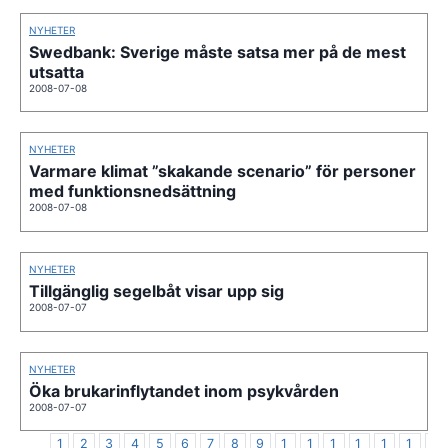
NYHETER
Swedbank: Sverige måste satsa mer på de mest
utsatta
2008-07-08
NYHETER
Varmare klimat ”skakande scenario” för personer
med funktionsnedsättning
2008-07-08
NYHETER
Tillgänglig segelbåt visar upp sig
2008-07-07
NYHETER
Öka brukarinflytandet inom psykvården
2008-07-07
1
2
3
4
5
6
7
8
9
1
1
1
1
1
1
1