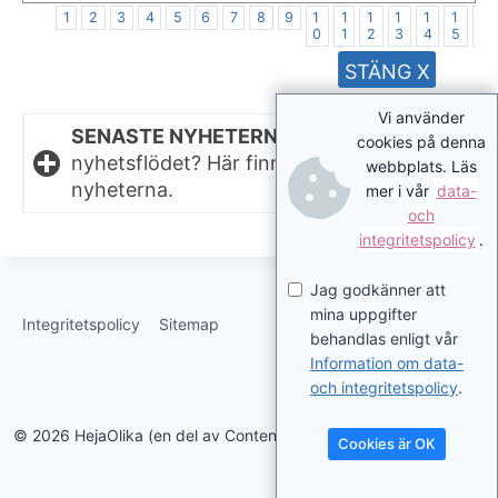
1
2
3
4
5
6
7
8
9
1
1
1
1
1
1
1
0
1
2
3
4
5
6
STÄNG X
Vi använder
SENASTE NYHETERNA.
Missat något i
cookies på denna
nyhetsflödet? Här finns de senaste
webbplats. Läs
nyheterna.
mer i vår
data-
och
integritetspolicy
.
Jag godkänner att
mina uppgifter
Integritetspolicy
Sitemap
behandlas enligt vår
Information om data-
och integritetspolicy
.
© 2026 HejaOlika (en del av Contentverkstan.se)
Cookies är OK