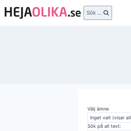
Skip
to
Sök ...
content
Välj ämne
Sök på all text: