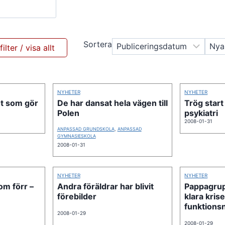
Sortera
NYHETER
NYHETER
ot som gör
De har dansat hela vägen till
Trög start 
Polen
psykiatri
2008-01-31
ANPASSAD GRUNDSKOLA
,
ANPASSAD
GYMNASIESKOLA
2008-01-31
NYHETER
NYHETER
som förr –
Andra föräldrar har blivit
Pappagrupp
förebilder
klara kris
funktions
2008-01-29
2008-01-29