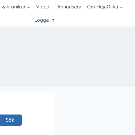
r & krönikor
Videor
Annonsera
Om HejaOlika
Logga in