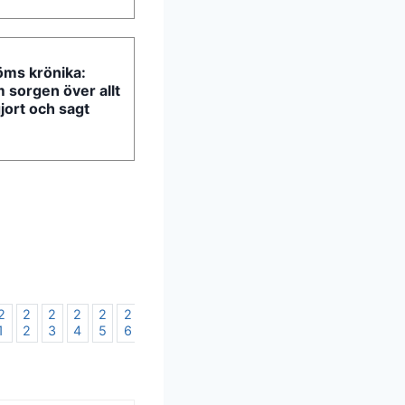
öms krönika:
 sorgen över allt
jort och sagt
2
2
2
2
2
2
2
2
2
3
3
3
3
3
3
3
1
2
3
4
5
6
7
8
9
0
1
2
3
4
5
6