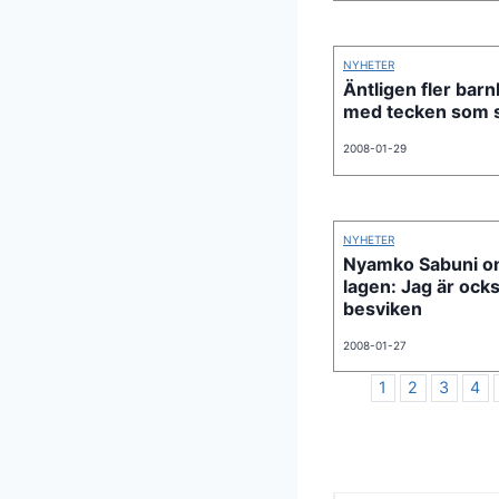
NYHETER
Äntligen fler bar
med tecken som 
2008-01-29
NYHETER
Nyamko Sabuni o
lagen: Jag är ock
besviken
2008-01-27
1
2
3
4