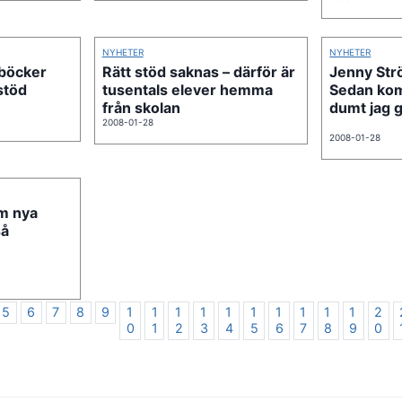
NYHETER
NYHETER
nböcker
Rätt stöd saknas – därför är
Jenny Str
stöd
tusentals elever hemma
Sedan kom
från skolan
dumt jag g
2008-01-28
2008-01-28
m nya
så
5
6
7
8
9
1
1
1
1
1
1
1
1
1
1
2
0
1
2
3
4
5
6
7
8
9
0