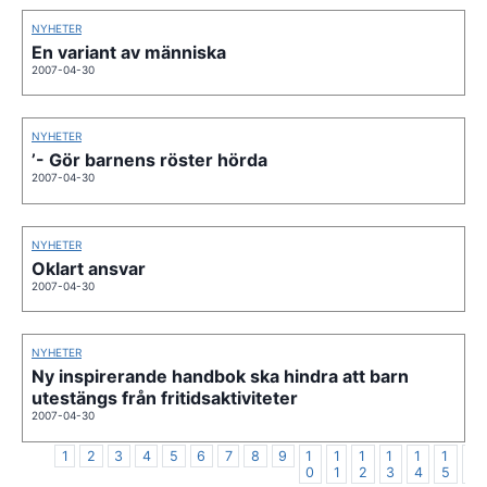
NYHETER
En variant av människa
2007-04-30
NYHETER
’- Gör barnens röster hörda
2007-04-30
NYHETER
Oklart ansvar
2007-04-30
NYHETER
Ny inspirerande handbok ska hindra att barn
utestängs från fritidsaktiviteter
2007-04-30
1
2
3
4
5
6
7
8
9
1
1
1
1
1
1
1
0
1
2
3
4
5
6