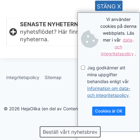
STÄNG X
Vi använder
SENASTE NYHETERNA.
Missat något i
cookies på denna
nyhetsflödet? Här finns de senaste
webbplats. Läs
nyheterna.
mer i vår
data-
och
integritetspolicy
.
Jag godkänner att
mina uppgifter
Integritetspolicy
Sitemap
behandlas enligt vår
Information om data-
och integritetspolicy
.
© 2026 HejaOlika (en del av Contentverkstan.se)
Cookies är OK
Beställ vårt nyhetsbrev