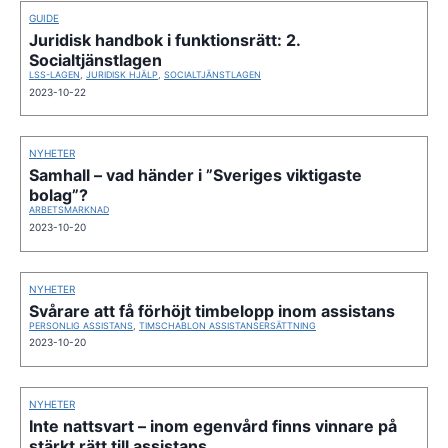
GUIDE
Juridisk handbok i funktionsrätt: 2.
Socialtjänstlagen
LSS-LAGEN
,
JURIDISK HJÄLP
,
SOCIALTJÄNSTLAGEN
2023-10-22
NYHETER
Samhall – vad händer i ”Sveriges viktigaste
bolag”?
ARBETSMARKNAD
2023-10-20
NYHETER
Svårare att få förhöjt timbelopp inom assistans
PERSONLIG ASSISTANS
,
TIMSCHABLON ASSISTANSERSÄTTNING
2023-10-20
NYHETER
Inte nattsvart – inom egenvård finns vinnare på
stärkt rätt till assistans