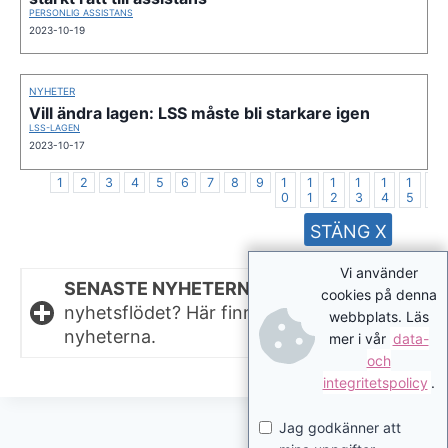
PERSONLIG ASSISTANS
2023-10-19
NYHETER
Vill ändra lagen: LSS måste bli starkare igen
LSS-LAGEN
2023-10-17
1
2
3
4
5
6
7
8
9
1
1
1
1
1
1
1
0
1
2
3
4
5
6
STÄNG X
Vi använder
SENASTE NYHETERNA.
Missat något i
cookies på denna
nyhetsflödet? Här finns de senaste
webbplats. Läs
nyheterna.
mer i vår
data-
och
integritetspolicy
.
Jag godkänner att