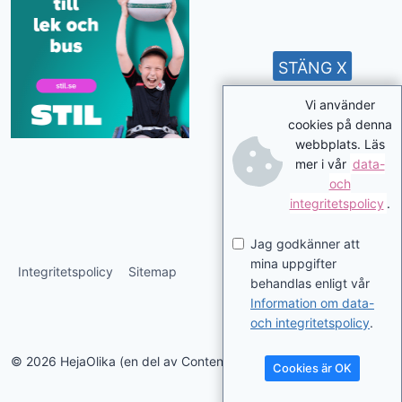
STÄNG X
Vi använder
cookies på denna
webbplats. Läs
mer i vår
data-
och
integritetspolicy
.
Jag godkänner att
mina uppgifter
Integritetspolicy
Sitemap
behandlas enligt vår
Information om data-
och integritetspolicy
.
© 2026 HejaOlika (en del av Contentverkstan.se)
Cookies är OK