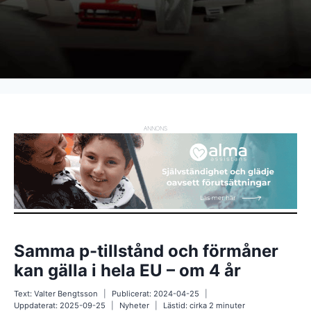
ANNONS
Samma p-tillstånd och förmåner
kan gälla i hela EU – om 4 år
Text:
Valter Bengtsson
Publicerat:
2024-04-25
Uppdaterat:
2025-09-25
Nyheter
Lästid: cirka
2
minuter