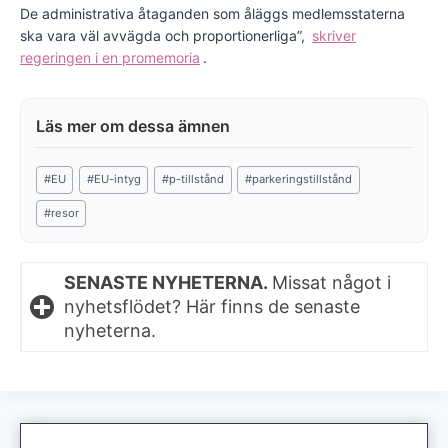
De administrativa åtaganden som åläggs medlemsstaterna
ska vara väl avvägda och proportionerliga”,
skriver
regeringen i en promemoria
.
Post
#
EU
#
EU-intyg
#
p-tillstånd
#
parkeringstillstånd
Tags:
#
resor
SENASTE NYHETERNA.
Missat något i
nyhetsflödet? Här finns de senaste
nyheterna.