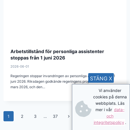
Arbetstillstånd för personliga assistenter
stoppas från 1 juni 2026
2026-06-01
Regeringen stoppar invandringen av personliga assistenter från 1
STÄNG X
juni 2026. Riksdagen godkände regeringens proposition den 18
mars 2026, och den…
Vi använder
cookies på denna
webbplats. Läs
mer i vår
data-
Page
Next
och
1
2
3
…
37
integritetspolicy
.
navigation
Page