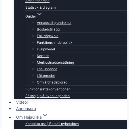
Ämne för ämne
Statistik & diagram
Guider
Anpassad grundskola
Bostadstillägg
Folkhögskola
Funktionshinderpolitik
Hjälpmedel
Korttids
Merkostnadsersättning
LSS-boende
Läkemedel
Omvårdnadsbidrag
Funktionsrättskonventionen
Rättshjälp & överklaganden
Videor
Annonsera
Om HejaOlika
Kontakta oss | Beställ nyhetsbrev