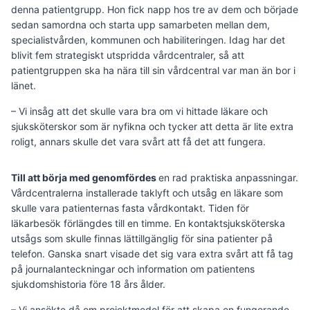
denna patientgrupp. Hon fick napp hos tre av dem och började
sedan samordna och starta upp samarbeten mellan dem,
specialistvården, kommunen och habiliteringen. Idag har det
blivit fem strategiskt utspridda vårdcentraler, så att
patientgruppen ska ha nära till sin vårdcentral var man än bor i
länet.
– Vi insåg att det skulle vara bra om vi hittade läkare och
sjuksköterskor som är nyfikna och tycker att detta är lite extra
roligt, annars skulle det vara svårt att få det att fungera.
Till att börja med genomfördes
en rad praktiska anpassningar.
Vårdcentralerna installerade taklyft och utsåg en läkare som
skulle vara patienternas fasta vårdkontakt. Tiden för
läkarbesök förlängdes till en timme. En kontaktsjuksköterska
utsågs som skulle finnas lättillgänglig för sina patienter på
telefon. Ganska snart visade det sig vara extra svårt att få tag
på journalanteckningar och information om patientens
sjukdomshistoria före 18 års ålder.
– Vi ansökte då om projektmedel för att skapa en fungerande