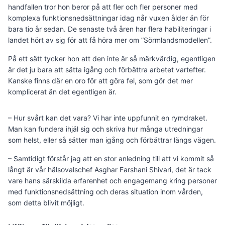
handfallen tror hon beror på att fler och fler personer med
komplexa funktionsnedsättningar idag når vuxen ålder än för
bara tio år sedan. De senaste två åren har flera habiliteringar i
landet hört av sig för att få höra mer om ”Sörmlandsmodellen”.
På ett sätt tycker hon att den inte är så märkvärdig, egentligen
är det ju bara att sätta igång och förbättra arbetet vartefter.
Kanske finns där en oro för att göra fel, som gör det mer
komplicerat än det egentligen är.
– Hur svårt kan det vara? Vi har inte uppfunnit en rymdraket.
Man kan fundera ihjäl sig och skriva hur många utredningar
som helst, eller så sätter man igång och förbättrar längs vägen.
– Samtidigt förstår jag att en stor anledning till att vi kommit så
långt är vår hälsovalschef Asghar Farshani Shivari, det är tack
vare hans särskilda erfarenhet och engagemang kring personer
med funktionsnedsättning och deras situation inom vården,
som detta blivit möjligt.