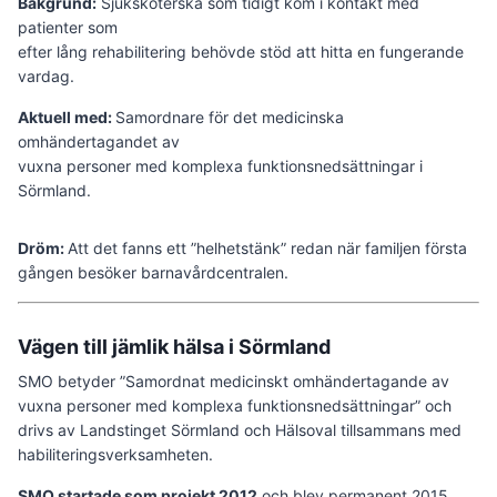
Bakgrund:
Sjuksköterska som tidigt kom i kontakt med
patienter som
efter lång rehabilitering behövde stöd att hitta en fungerande
vardag.
Aktuell med:
Samordnare för det medicinska
omhändertagandet av
vuxna personer med komplexa funktionsnedsättningar i
Sörmland.
Dröm:
Att det fanns ett ”helhets­tänk” redan när familjen första
gången besöker barnavårdcentralen.
Vägen till jämlik hälsa i Sörmland
SMO betyder ”Samordnat medicinskt omhändertagande av
vuxna personer med komplexa funktionsnedsättningar” och
drivs av Landstinget Sörmland och Hälsoval tillsammans med
habiliteringsverksamheten.
SMO startade som projekt 2012
och blev permanent 2015.