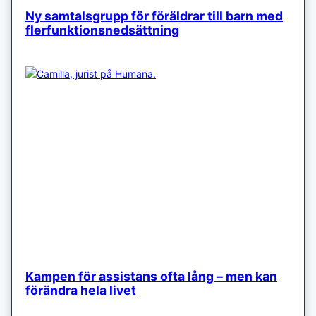
Ny samtalsgrupp för föräldrar till barn med
flerfunktionsnedsättning
Kampen för assistans ofta lång – men kan
förändra hela livet