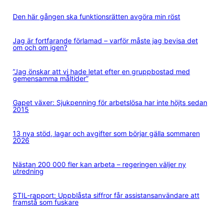
Den här gången ska funktionsrätten avgöra min röst
Jag är fortfarande förlamad – varför måste jag bevisa det
om och om igen?
”Jag önskar att vi hade letat efter en gruppbostad med
gemensamma måltider”
Gapet växer: Sjukpenning för arbetslösa har inte höjts sedan
2015
13 nya stöd, lagar och avgifter som börjar gälla sommaren
2026
Nästan 200 000 fler kan arbeta – regeringen väljer ny
utredning
STIL-rapport: Uppblåsta siffror får assistansanvändare att
framstå som fuskare