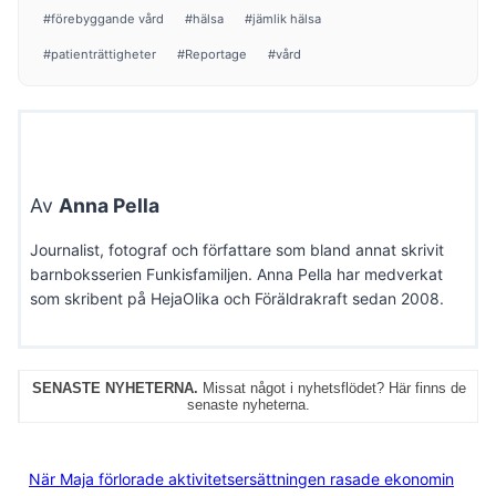
Post
#
förebyggande vård
#
hälsa
#
jämlik hälsa
Tags:
#
patienträttigheter
#
Reportage
#
vård
Av
Anna Pella
Journalist, fotograf och författare som bland annat skrivit
barnboksserien Funkisfamiljen. Anna Pella har medverkat
som skribent på HejaOlika och Föräldrakraft sedan 2008.
SENASTE NYHETERNA.
Missat något i nyhetsflödet? Här finns de
senaste nyheterna.
När Maja förlorade aktivitetsersättningen rasade ekonomin