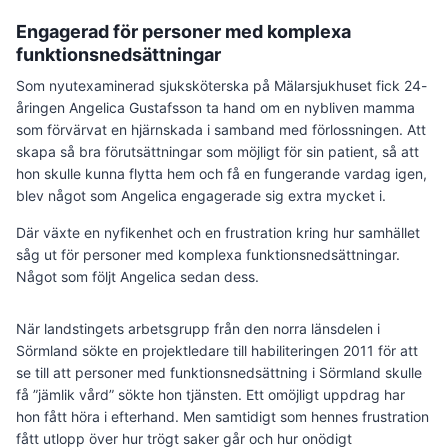
Engagerad för personer med komplexa
funktionsnedsättningar
Som nyutexaminerad sjuksköterska på Mälar­sjukhuset fick 24-
åringen Angelica Gustafsson ta hand om en nybliven mamma
som förvärvat en hjärnskada i samband med förlossningen. Att
skapa så bra förutsättningar som möjligt för sin patient, så att
hon skulle kunna flytta hem och få en fungerande vardag igen,
blev något som Angelica engagerade sig extra mycket i.
Där växte en nyfikenhet och en frustration kring hur samhället
såg ut för personer med komplexa funktionsnedsättningar.
Något som följt Angelica sedan dess.
När landstingets arbetsgrupp från den norra länsdelen i
Sörmland sökte en projektledare till habiliteringen 2011 för att
se till att personer med funktionsnedsättning i Sörmland skulle
få ”jämlik vård” sökte hon tjänsten. Ett omöjligt uppdrag har
hon fått höra i efterhand. Men samtidigt som hennes frustration
fått utlopp över hur trögt saker går och hur onödigt