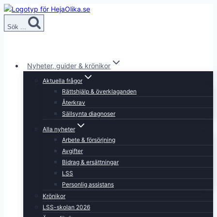
Skip
to
Sök ...
content
Nyheter, guider & krönikor
Aktuella frågor
Rättshjälp & överklaganden
Återkrav
Sällsynta diagnoser
Alla nyheter
Arbete & försörjning
Avgifter
Bidrag & ersättningar
LSS
Personlig assistans
Krönikor
LSS-skolan 2026