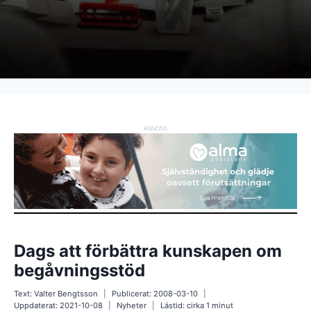
ANNONS
Dags att förbättra kunskapen om
begåvningsstöd
Text:
Valter Bengtsson
Publicerat:
2008-03-10
Uppdaterat:
2021-10-08
Nyheter
Lästid: cirka
1
minut