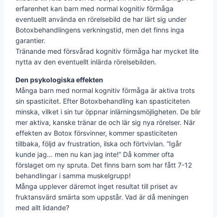
erfarenhet kan barn med normal kognitiv förmåga
eventuellt använda en rörelsebild de har lärt sig under
Botoxbehandlingens verkningstid, men det finns inga
garantier.
Tränande med försvårad kognitiv förmåga har mycket lite
nytta av den eventuellt inlärda rörelsebilden.
Den psykologiska effekten
Många barn med normal kognitiv förmåga är aktiva trots
sin spasticitet. Efter Botoxbehandling kan spasticiteten
minska, vilket i sin tur öppnar inlärningsmöjligheten. De blir
mer aktiva, kanske tränar de och lär sig nya rörelser. När
effekten av Botox försvinner, kommer spasticiteten
tillbaka, följd av frustration, ilska och förtvivlan. ”Igår
kunde jag… men nu kan jag inte!” Då kommer ofta
förslaget om ny spruta. Det finns barn som har fått 7-12
behandlingar i samma muskelgrupp!
Många upplever däremot inget resultat till priset av
fruktansvärd smärta som uppstår. Vad är då meningen
med allt lidande?