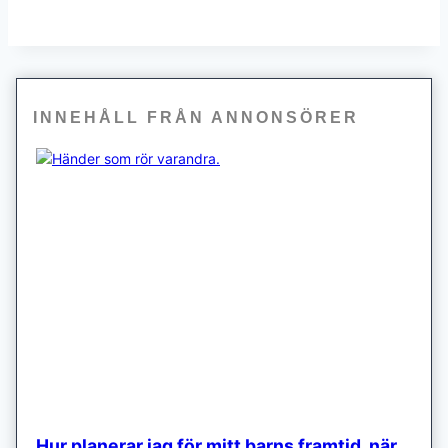
INNEHÅLL FRÅN ANNONSÖRER
Hur planerar jag för mitt barns framtid, när