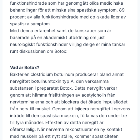
funktionshindrade som har genomgått olika medicinska
behandlingar för att minska sina spastiska symptom. 89
procent av alla funktionshindrade med cp-skada lider av
spastiska symptom.
Med denna erfarenhet samt de kunskaper som är
baserade på en akademiskt utbildning om just
neurologiskt funktionshinder vill jag delge er mina tankar
runt diskussionen om Botox:
Vad är Botox?
Bakterien clostridium botulinum producerar bland annat
nervgiftet botulinumtoxin typ A, den verksamma
substansen i preparatet Botox. Detta nervgift verkar
genom att hämma frisättningen av acetylcholin från
nervterminalerna och att blockera det ökade impulsflödet
från nerv till muskel. Genom att injicera nervgiftet i nervens
inträde till den spastiska muskeln, förlamas den under tre
till fyra månader. Effekten av detta nervgift är
oåterkallelig. När nerverna rekonstruerar en ny kontakt
med muskeln på ett nytt ställe, kommer spasticiteten