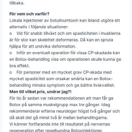
tillbaka.
För vem och varför?
Lokala injektioner av botulinumtoxin kan ibland utgöra ett
alternativ i följande situationer:
o Vid för snabb tillväxt och om spasticiteten i musklerna
är för stor kan skelettet deformeras. Då kan en spruta
hjälpa för att undvika deformation.
o Inför en eventuell operation för vissa CP-skadade kan
en Botox-behandling visa om operationen skulle kunna ge
bra effekt.
o För personer med en mycket grav CP-skada med
mycket spasticitet som orsakar smärta kan en Botox-
behandling minska symptom och ge bättre livskvalitet.
Men till vilket pris, undrar jag?!
För tio år sedan var rekommendationen att man får ge
Botox på samma muskelgrupp max tre gånger. Idag
rekommenderar erfarna neurologer högst två gånger och
då skall det gå minst två år mellan behandlingarna.
Vi känner fortfarande inte till resultatet på nervernas
regeneration efter regelbundna Botoxinjektioner.