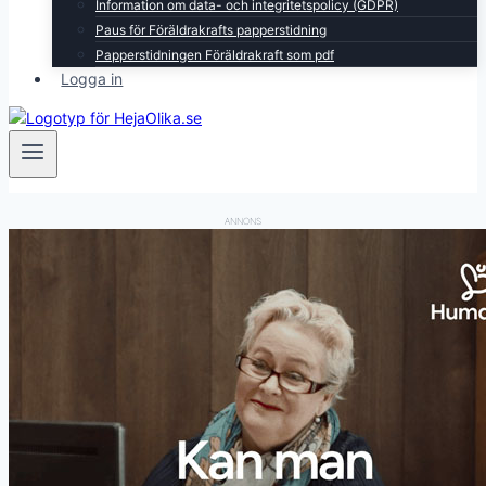
Information om data- och integritetspolicy (GDPR)
Paus för Föräldrakrafts papperstidning
Papperstidningen Föräldrakraft som pdf
Logga in
ANNONS