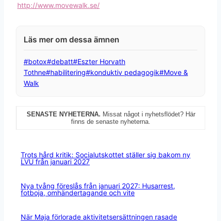
http://www.movewalk.se/
Post
#
botox
#
debatt
#
Eszter Horvath
Tags:
Tothne
#
habilitering
#
konduktiv pedagogik
#
Move &
Walk
SENASTE NYHETERNA.
Missat något i nyhetsflödet? Här
finns de senaste nyheterna.
Trots hård kritik: Socialutskottet ställer sig bakom ny
LVU från januari 2027
Nya tvång föreslås från januari 2027: Husarrest,
fotboja, omhändertagande och vite
När Maja förlorade aktivitetsersättningen rasade