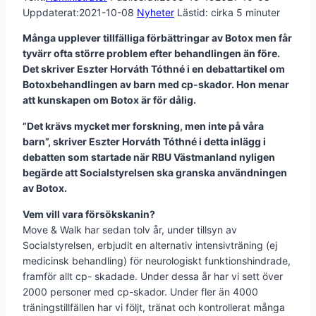
Uppdaterat:
2021-10-08
Nyheter
Lästid: cirka
5
minuter
Många upplever tillfälliga förbättringar av Botox men får
tyvärr ofta större problem efter behandlingen än före.
Det skriver Eszter Horváth Tóthné i en debattartikel om
Botoxbehandlingen av barn med cp-skador. Hon menar
att kunskapen om Botox är för dålig.
”Det krävs mycket mer forskning, men inte på våra
barn”, skriver Eszter Horváth Tóthné i detta inlägg i
debatten som startade när RBU Västmanland nyligen
begärde att Socialstyrelsen ska granska användningen
av Botox.
Vem vill vara försökskanin?
Move & Walk har sedan tolv år, under tillsyn av
Socialstyrelsen, erbjudit en alternativ intensivträning (ej
medicinsk behandling) för neurologiskt funktionshindrade,
framför allt cp- skadade. Under dessa år har vi sett över
2000 personer med cp-skador. Under fler än 4000
träningstillfällen har vi följt, tränat och kontrollerat många