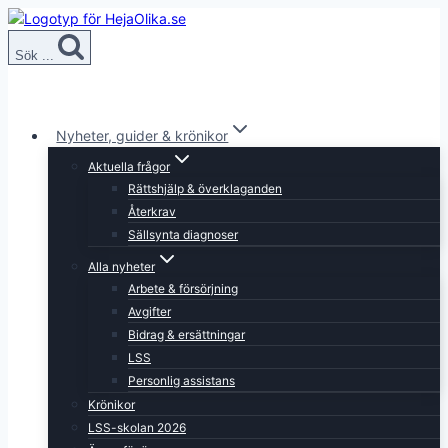
Skip
to
Sök ...
content
Nyheter, guider & krönikor
Aktuella frågor
Rättshjälp & överklaganden
Återkrav
Sällsynta diagnoser
Alla nyheter
Arbete & försörjning
Avgifter
Bidrag & ersättningar
LSS
Personlig assistans
Krönikor
LSS-skolan 2026