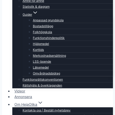
Ämne för ämne
Statistik & diagram
Guider
Anpassad grundskola
Bostadstillägg
Folkhögskola
Funktionshinderpolitik
Hjälpmedel
Korttids
Merkostnadsersättning
LSS-boende
Läkemedel
Omvårdnadsbidrag
Funktionsrättskonventionen
Rättshjälp & överklaganden
Videor
Annonsera
Om HejaOlika
Kontakta oss | Beställ nyhetsbrev