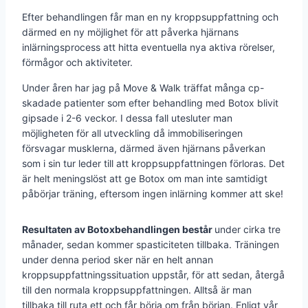
Efter behandlingen får man en ny kroppsuppfattning och
därmed en ny möjlighet för att påverka hjärnans
inlärningsprocess att hitta eventuella nya aktiva rörelser,
förmågor och aktiviteter.
Under åren har jag på Move & Walk träffat många cp-
skadade patienter som efter behandling med Botox blivit
gipsade i 2-6 veckor. I dessa fall utesluter man
möjligheten för all utveckling då immobiliseringen
försvagar musklerna, därmed även hjärnans påverkan
som i sin tur leder till att kroppsuppfattningen förloras. Det
är helt meningslöst att ge Botox om man inte samtidigt
påbörjar träning, eftersom ingen inlärning kommer att ske!
Resultaten av Botoxbehandlingen består
under cirka tre
månader, sedan kommer spasticiteten tillbaka. Träningen
under denna period sker när en helt annan
kroppsuppfattningssituation uppstår, för att sedan, återgå
till den normala kroppsuppfattningen. Alltså är man
tillbaka till ruta ett och får börja om från början. Enligt vår