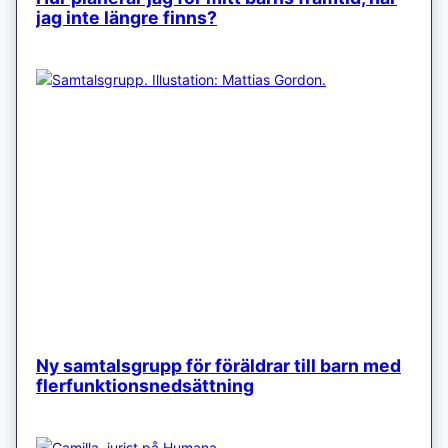
jag inte längre finns?
Ny samtalsgrupp för föräldrar till barn med
flerfunktionsnedsättning