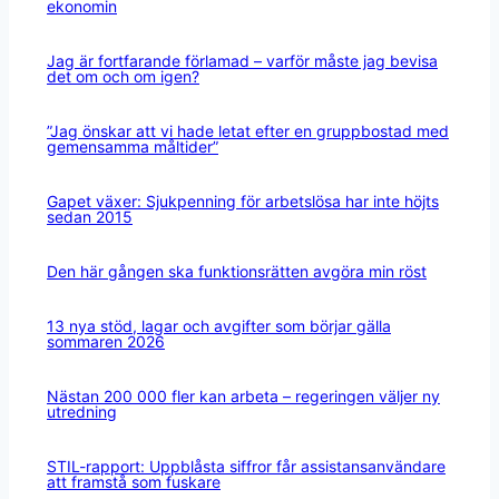
ekonomin
Jag är fortfarande förlamad – varför måste jag bevisa
det om och om igen?
”Jag önskar att vi hade letat efter en gruppbostad med
gemensamma måltider”
Gapet växer: Sjukpenning för arbetslösa har inte höjts
sedan 2015
Den här gången ska funktionsrätten avgöra min röst
13 nya stöd, lagar och avgifter som börjar gälla
sommaren 2026
Nästan 200 000 fler kan arbeta – regeringen väljer ny
utredning
STIL-rapport: Uppblåsta siffror får assistansanvändare
att framstå som fuskare