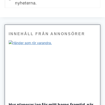
nyheterna.
INNEHÅLL FRÅN ANNONSÖRER
Hur planerar jag för mitt barns framtid, när