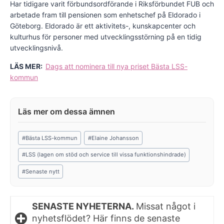
Har tidigare varit förbundsordförande i Riksförbundet FUB och
arbetade fram till pensionen som enhetschef på Eldorado i
Göteborg. Eldorado är ett aktivitets-, kunskapcenter och
kulturhus för personer med utvecklingsstörning på en tidig
utvecklingsnivå.
LÄS MER:
Dags att nominera till nya priset Bästa LSS-
kommun
Post
#
Bästa LSS-kommun
#
Elaine Johansson
Tags:
#
LSS (lagen om stöd och service till vissa funktionshindrade)
#
Senaste nytt
SENASTE NYHETERNA.
Missat något i
nyhetsflödet? Här finns de senaste