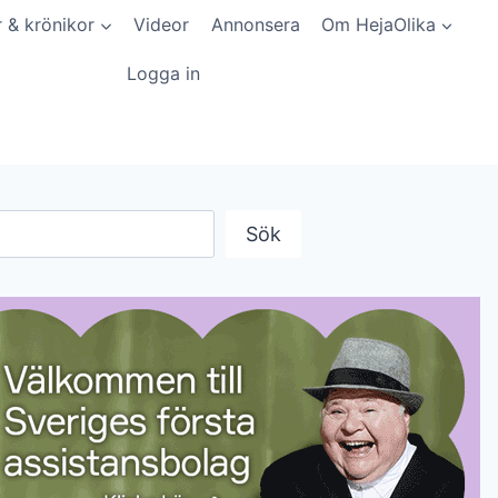
r & krönikor
Videor
Annonsera
Om HejaOlika
Logga in
Sök