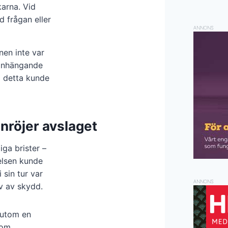
karna. Vid
d frågan eller
ANNONS
nen inte var
manhängande
m detta kunde
röjer avslaget
ga brister –
telsen kunde
sin tur var
ANNONS
v av skydd.
sutom en
som