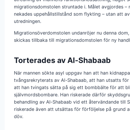
migrationsdomstolen struntade i. Målet avgjordes –
nekades uppehållstillstånd som flykting – utan att a
utredningen.
Migrationsöverdomstolen undanröjer nu denna dom,
skickas tillbaka till migrationsdomstolen för ny hand
Torterades av Al-Shabaab
När mannen sökte asyl uppgav han att han kidnappa
tvångsrekryterats av Al-Shabaab, att han utsatts för
att han tvingats sätta på sig ett bombbälte för att bl
självmordsbombare. Han riskerade därför skyddsgr
behandling av Al-Shabaab vid ett återvändande till 
riskerade även att utsättas för förföljelse på grund a
döv.