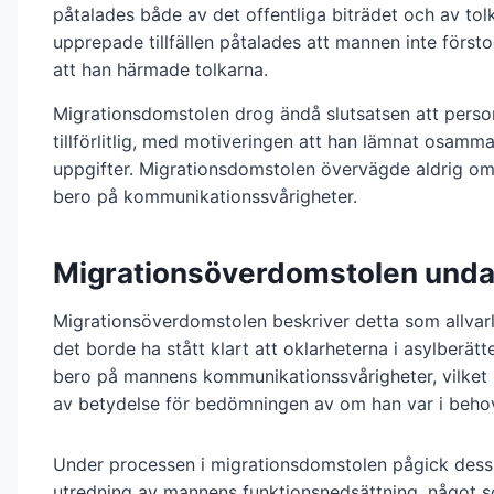
påtalades både av det offentliga biträdet och av tol
upprepade tillfällen påtalades att mannen inte försto
att han härmade tolkarna.
Migrationsdomstolen drog ändå slutsatsen att perso
tillförlitlig, med motiveringen att han lämnat osam
uppgifter. Migrationsdomstolen övervägde aldrig o
bero på kommunikationssvårigheter.
Migrationsöverdomstolen undan
Migrationsöverdomstolen beskriver detta som allvarli
det borde ha stått klart att oklarheterna i asylberät
bero på mannens kommunikationssvårigheter, vilket i 
av betydelse för bedömningen av om han var i beho
Under processen i migrationsdomstolen pågick des
utredning av mannens funktionsnedsättning, något 