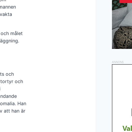
 mannen
vvakta
 och målet
läggning.
ANNONS
ts och
 tortyr och
i
undande
Somalia. Han
v att han är