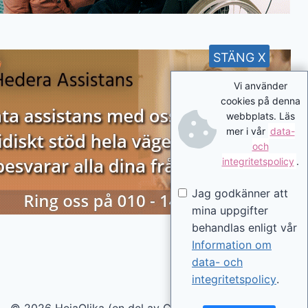
STÄNG X
Vi använder
cookies på denna
webbplats. Läs
mer i vår
data-
och
integritetspolicy
.
Jag godkänner att
mina uppgifter
behandlas enligt vår
Information om
data- och
integritetspolicy
.