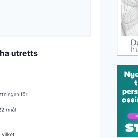
t
ha utretts
ttningen för
22 (mål
 vilket