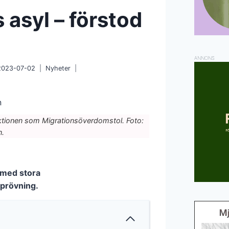
 asyl – förstod
ANNONS
2023-07-02
Nyheter
ktionen som Migrationsöverdomstol. Foto:
n.
g med stora
 prövning.