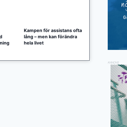
Kampen för assistans ofta
ed
lång – men kan förändra
tning
hela livet
ANNONS