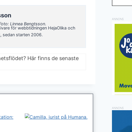
sson
ANNONS
Foto: Linnea Bengtsson.
ivare för webbtidningen HejaOlika och
t, sedan starten 2006.
hetsflödet? Här finns de senaste
ANNONS