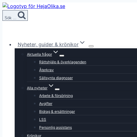
Skip
to
Sök ...
content
Nyheter, guider & krönikor
Aktuella frågor
Rättshjälp & överklaganden
Återkrav
Sällsynta diagnoser
Alla nyheter
Arbete & försörjning
Avgifter
Bidrag & ersättningar
LSS
Personlig assistans
Krönikor