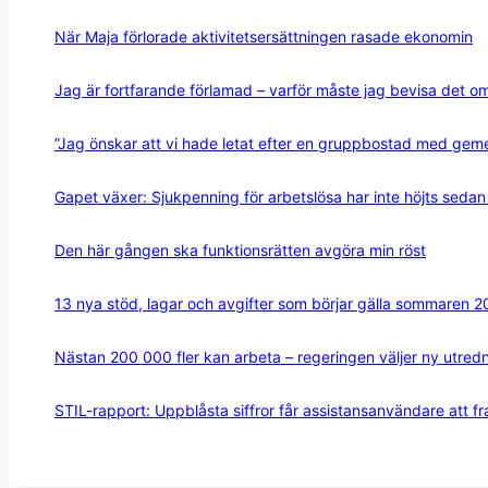
När Maja förlorade aktivitetsersättningen rasade ekonomin
Jag är fortfarande förlamad – varför måste jag bevisa det o
”Jag önskar att vi hade letat efter en gruppbostad med ge
Gapet växer: Sjukpenning för arbetslösa har inte höjts seda
Den här gången ska funktionsrätten avgöra min röst
13 nya stöd, lagar och avgifter som börjar gälla sommaren 
Nästan 200 000 fler kan arbeta – regeringen väljer ny utred
STIL-rapport: Uppblåsta siffror får assistansanvändare att 