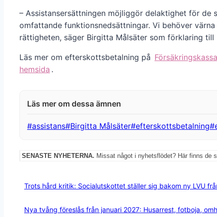
– Assistansersättningen möjliggör delaktighet för de
omfattande funktionsnedsättningar. Vi behöver värna
rättigheten, säger Birgitta Målsäter som förklaring til
Läs mer om efterskottsbetalning på
Försäkringskass
hemsida
.
Post
#
assistans
#
Birgitta Målsäter
#
efterskottsbetalning
#
Tags:
SENASTE NYHETERNA.
Missat något i nyhetsflödet? Här finns de 
Trots hård kritik: Socialutskottet ställer sig bakom ny LVU fr
Nya tvång föreslås från januari 2027: Husarrest, fotboja, o