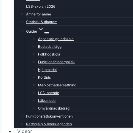
LSS-skolan 2026
Ämne för ämne
Statistik & diagram
Guider
Anpassad grundskola
Bostadstillägg
Folkhögskola
Funktionshinderpolitik
Hjälpmedel
Korttids
Merkostnadsersättning
LSS-boende
Läkemedel
Omvårdnadsbidrag
Funktionsrättskonventionen
Rättshjälp & överklaganden
Videor