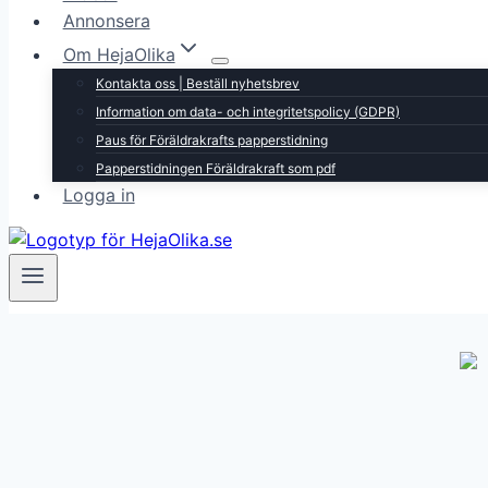
Annonsera
Om HejaOlika
Kontakta oss | Beställ nyhetsbrev
Information om data- och integritetspolicy (GDPR)
Paus för Föräldrakrafts papperstidning
Papperstidningen Föräldrakraft som pdf
Logga in