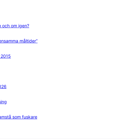
m och om igen?
mensamma måltider”
n 2015
2026
ning
framstå som fuskare