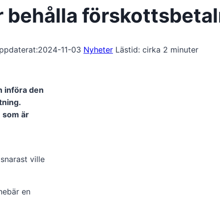
r behålla förskottsbeta
ppdaterat:
2024-11-03
Nyheter
Lästid: cirka
2
minuter
n införa den
tning.
 som är
narast ville
nebär en