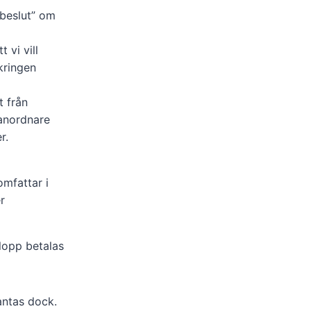
sbeslut” om
 vi vill
kringen
t från
anordnare
r.
omfattar i
r
lopp betalas
antas dock.