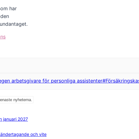
 som har
 den
l undantaget.
ans
egen arbetsgivare för personliga assistenter
#
Försäkringska
senaste nyheterna.
ån januari 2027
mhändertagande och vite