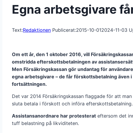
Egna arbetsgivare få
Text:
Redaktionen
Publicerat:
2015-10-01
2024-11-03
U
Om ett år, den 1 oktober 2016, vill Försäkringskassa
omstridda efterskottsbetalningen av assistansersät
Men Försäkringskassan gör undantag för användare
egna arbetsgivare – de får förskottsbetalning även i
fortsättningen.
Det var 2014 Försäkringskassan flaggade för att man s
sluta betala i förskott och införa efterskottsbetalning.
Assistansanordnare har protesterat
eftersom det in
tuff belastning på likviditeten.