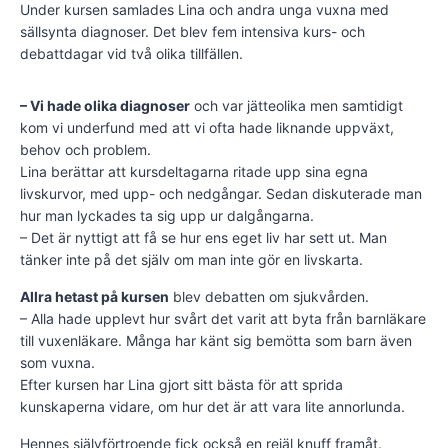
Under kursen samlades Lina och andra unga vuxna med
sällsynta diagnoser. Det blev fem intensiva kurs- och
debattdagar vid två olika tillfällen.
– Vi hade olika diagnoser
och var jätteolika men samtidigt
kom vi underfund med att vi ofta hade liknande uppväxt,
behov och problem.
Lina berättar att kursdeltagarna ritade upp sina egna
livskurvor, med upp- och nedgångar. Sedan diskuterade man
hur man lyckades ta sig upp ur dalgångarna.
– Det är nyttigt att få se hur ens eget liv har sett ut. Man
tänker inte på det själv om man inte gör en livskarta.
Allra hetast på kursen
blev debatten om sjukvården.
– Alla hade upplevt hur svårt det varit att byta från barnläkare
till vuxenläkare. Många har känt sig bemötta som barn även
som vuxna.
Efter kursen har Lina gjort sitt bästa för att sprida
kunskaperna vidare, om hur det är att vara lite annorlunda.
Hennes självförtroende fick också en rejäl knuff framåt.