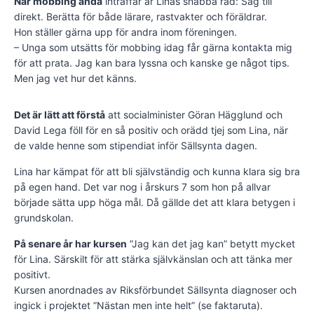
När mobbing ändå
inträffar är Linas snabba råd: Säg till
direkt. Berätta för både lärare, rastvakter och föräldrar.
Hon ställer gärna upp för andra inom föreningen.
– Unga som utsätts för mobbing idag får gärna kontakta mig
för att prata. Jag kan bara lyssna och kanske ge något tips.
Men jag vet hur det känns.
Det är lätt att förstå
att socialminister Göran Hägglund och
David Lega föll för en så positiv och orädd tjej som Lina, när
de valde henne som stipendiat inför Sällsynta dagen.
Lina har kämpat för att bli självständig och kunna klara sig bra
på egen hand. Det var nog i årskurs 7 som hon på allvar
började sätta upp höga mål. Då gällde det att klara betygen i
grundskolan.
På senare år har kursen
”Jag kan det jag kan” betytt mycket
för Lina. Särskilt för att stärka självkänslan och att tänka mer
positivt.
Kursen anordnades av Riksförbundet Sällsynta diagnoser och
ingick i projektet ”Nästan men inte helt” (se faktaruta).