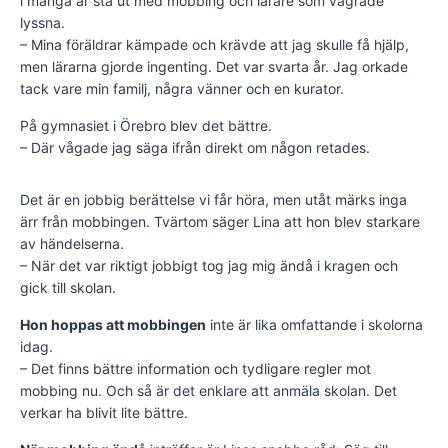
i många år stå ut med mobbing och lärare som vägrade
lyssna.
– Mina föräldrar kämpade och krävde att jag skulle få hjälp,
men lärarna gjorde ingenting. Det var svarta år. Jag orkade
tack vare min familj, några vänner och en kurator.
På gymnasiet i Örebro blev det bättre.
– Där vågade jag säga ifrån direkt om någon retades.
Det är en jobbig berättelse vi får höra, men utåt märks inga
ärr från mobbingen. Tvärtom säger Lina att hon blev starkare
av händelserna.
– När det var riktigt jobbigt tog jag mig ändå i kragen och
gick till skolan.
Hon hoppas att mobbingen
inte är lika omfattande i skolorna
idag.
– Det finns bättre information och tydligare regler mot
mobbing nu. Och så är det enklare att anmäla skolan. Det
verkar ha blivit lite bättre.