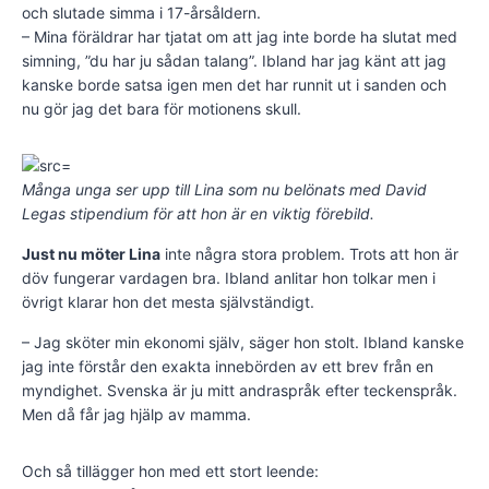
och slutade simma i 17-årsåldern.
– Mina föräldrar har tjatat om att jag inte borde ha slutat med
simning, ”du har ju sådan talang”. Ibland har jag känt att jag
kanske borde satsa igen men det har runnit ut i sanden och
nu gör jag det bara för motionens skull.
Många unga ser upp till Lina som nu belönats med David
Legas stipendium för att hon är en viktig förebild.
Just nu möter Lina
inte några stora problem. Trots att hon är
döv fungerar vardagen bra. Ibland anlitar hon tolkar men i
övrigt klarar hon det mesta självständigt.
– Jag sköter min ekonomi själv, säger hon stolt. Ibland kanske
jag inte förstår den exakta innebörden av ett brev från en
myndighet. Svenska är ju mitt andraspråk efter teckenspråk.
Men då får jag hjälp av mamma.
Och så tillägger hon med ett stort leende: