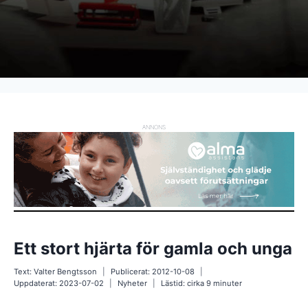
ANNONS
Ett stort hjärta för gamla och unga
Text:
Valter Bengtsson
Publicerat:
2012-10-08
Uppdaterat:
2023-07-02
Nyheter
Lästid: cirka
9
minuter