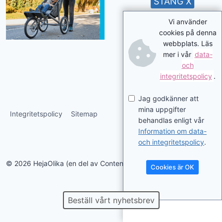
STÄNG X
Vi använder
cookies på denna
webbplats. Läs
mer i vår
data-
och
integritetspolicy
.
Jag godkänner att
mina uppgifter
Integritetspolicy
Sitemap
behandlas enligt vår
Information om data-
och integritetspolicy
.
© 2026 HejaOlika (en del av Contentverkstan.se)
Cookies är OK
Beställ vårt nyhetsbrev