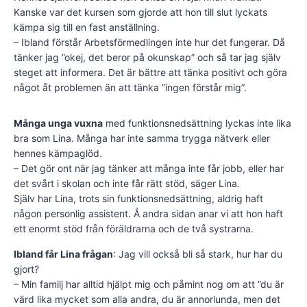
Kanske var det kursen som gjorde att hon till slut lyckats
kämpa sig till en fast anställning.
– Ibland förstår Arbetsförmedlingen inte hur det fungerar. Då
tänker jag ”okej, det beror på okunskap” och så tar jag själv
steget att informera. Det är bättre att tänka positivt och göra
något åt problemen än att tänka ”ingen förstår mig”.
Många unga vuxna
med funktionsnedsättning lyckas inte lika
bra som Lina. Många har inte samma trygga nätverk eller
hennes kämpaglöd.
– Det gör ont när jag tänker att många inte får jobb, eller har
det svårt i skolan och inte får rätt stöd, säger Lina.
Själv har Lina, trots sin funktionsnedsättning, aldrig haft
någon personlig assistent. Å andra sidan anar vi att hon haft
ett enormt stöd från föräldrarna och de två systrarna.
Ibland får Lina frågan
: Jag vill också bli så stark, hur har du
gjort?
– Min familj har alltid hjälpt mig och påmint nog om att ”du är
värd lika mycket som alla andra, du är annorlunda, men det