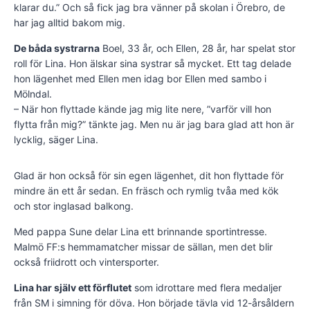
klarar du.” Och så fick jag bra vänner på skolan i Örebro, de
har jag alltid bakom mig.
De båda systrarna
Boel, 33 år, och Ellen, 28 år, har spelat stor
roll för Lina. Hon älskar sina systrar så mycket. Ett tag delade
hon lägenhet med Ellen men idag bor Ellen med sambo i
Mölndal.
– När hon flyttade kände jag mig lite nere, ”varför vill hon
flytta från mig?” tänkte jag. Men nu är jag bara glad att hon är
lycklig, säger Lina.
Glad är hon också för sin egen lägenhet, dit hon flyttade för
mindre än ett år sedan. En fräsch och rymlig tvåa med kök
och stor inglasad balkong.
Med pappa Sune delar Lina ett brinnande sportintresse.
Malmö FF:s hemmamatcher missar de sällan, men det blir
också friidrott och vintersporter.
Lina har själv ett förflutet
som idrottare med flera medaljer
från SM i simning för döva. Hon började tävla vid 12-årsåldern