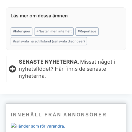
Post
#
Intervjuer
#
Nästan men inte helt
#
Reportage
Tags:
#
sällsynta hälsotillstånd (sällsynta diagnoser)
SENASTE NYHETERNA.
Missat något i
nyhetsflödet? Här finns de senaste
nyheterna.
INNEHÅLL FRÅN ANNONSÖRER