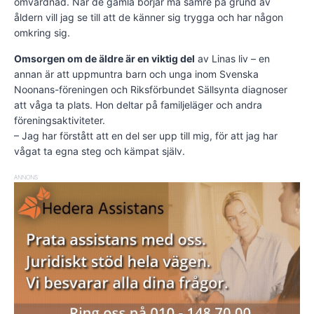
omvårdnad. När de gamla börjar må sämre på grund av
åldern vill jag se till att de känner sig trygga och har någon
omkring sig.
Omsorgen om de äldre är en viktig del
av Linas liv – en
annan är att uppmuntra barn och unga inom Svenska
Noonans-föreningen och Riksförbundet Sällsynta diagnoser
att våga ta plats. Hon deltar på familjeläger och andra
föreningsaktiviteter.
– Jag har förstått att en del ser upp till mig, för att jag har
vågat ta egna steg och kämpat själv.
ANNONS