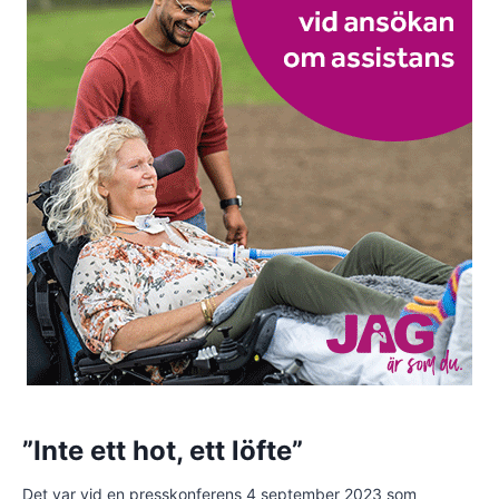
”Inte ett hot, ett löfte”
Det var vid en presskonferens 4 september 2023 som