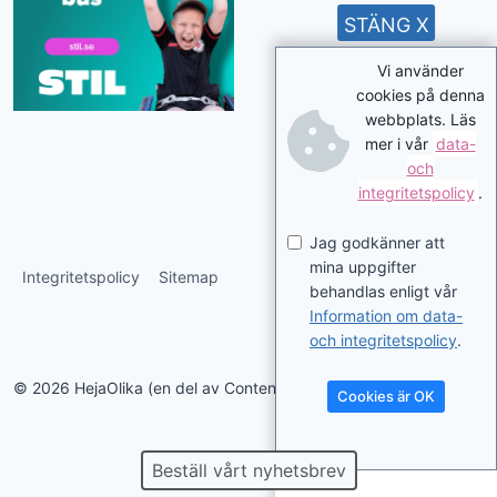
STÄNG X
Vi använder
cookies på denna
webbplats. Läs
mer i vår
data-
och
integritetspolicy
.
Jag godkänner att
mina uppgifter
Integritetspolicy
Sitemap
behandlas enligt vår
Information om data-
och integritetspolicy
.
© 2026 HejaOlika (en del av Contentverkstan.se)
Cookies är OK
Beställ vårt nyhetsbrev