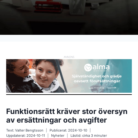
ANNONS
Funktionsrätt kräver stor översyn
av ersättningar och avgifter
Text:
Valter Bengtsson
Publicerat:
2024-10-10
Uppdaterat:
2024-10-11
Nyheter
Lästid: cirka
3
minuter