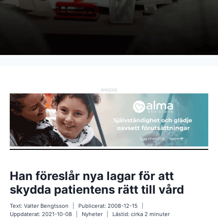
ANNONS
Han föreslår nya lagar för att
skydda patientens rätt till vård
Text:
Valter Bengtsson
Publicerat:
2008-12-15
Uppdaterat:
2021-10-08
Nyheter
Lästid: cirka
2
minuter