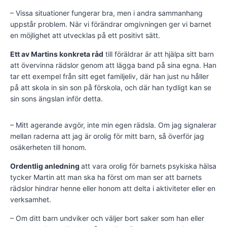
– Vissa situationer fungerar bra, men i andra sammanhang
uppstår problem. När vi förändrar omgivningen ger vi barnet
en möjlighet att utvecklas på ett positivt sätt.
Ett av Martins konkreta råd
till föräldrar är att hjälpa sitt barn
att övervinna rädslor genom att lägga band på sina egna. Han
tar ett exempel från sitt eget familjeliv, där han just nu håller
på att skola in sin son på förskola, och där han tydligt kan se
sin sons ängslan inför detta.
– Mitt agerande avgör, inte min egen rädsla. Om jag signalerar
mellan raderna att jag är orolig för mitt barn, så överför jag
osäkerheten till honom.
Ordentlig anledning
att vara orolig för barnets psykiska hälsa
tycker Martin att man ska ha först om man ser att barnets
rädslor hindrar henne eller honom att delta i aktiviteter eller en
verksamhet.
– Om ditt barn undviker och väljer bort saker som han eller