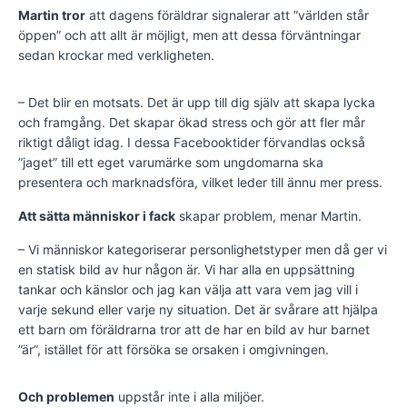
Martin tror
att dagens föräldrar signalerar att ”världen står
öppen” och att allt är möjligt, men att dessa förväntningar
sedan krockar med verkligheten.
– Det blir en motsats. Det är upp till dig själv att skapa lycka
och framgång. Det skapar ökad stress och gör att fler mår
riktigt dåligt idag. I dessa Facebooktider förvandlas också
”jaget” till ett eget varumärke som ungdomarna ska
presentera och marknadsföra, vilket leder till ännu mer press.
Att sätta människor i fack
skapar problem, menar Martin.
– Vi människor kategoriserar personlighetstyper men då ger vi
en statisk bild av hur någon är. Vi har alla en uppsättning
tankar och känslor och jag kan välja att vara vem jag vill i
varje sekund eller varje ny situation. Det är svårare att hjälpa
ett barn om föräldrarna tror att de har en bild av hur barnet
”är”, istället för att försöka se orsaken i omgivningen.
Och problemen
uppstår inte i alla miljöer.