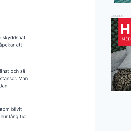
ANNONS
e skyddsnät.
åpekar att
jänst och så
instanser. Man
ndan
tom blivit
hur lång tid