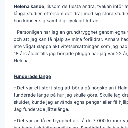
Helena kände,
liksom de flesta andra, tvekan inför a
långa studier, eftersom det drar med sig stora studi
hon känner sig samtidigt lyckligt lottad.
– Personligen har jag en grundtrygghet genom egna t
och att jag kan få hjälp av mina föräldrar. Annars ha
inte vågat släppa aktivitetsersättningen som jag had
18 års ålder tills jag började plugga när jag var 22 år
Helena.
Funderade länge
– Det var ett stort steg att börja på högskolan i Hal
funderade länge på hur jag skulle göra. Skulle jag d
skulder, kunde jag använda egna pengar eller få hjäl
Jag funderade jättelänge.
– Det var ändå en trygghet att få de 7 000 kronor v
jag hade i aktivitetsersättning. Samtidigt ville jag int