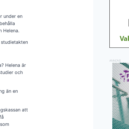
er under en
behålla
n Helena.
 studietakten
ANNONS
a? Helena är
studier och
ing än en
ngskassan att
få
t som