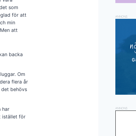
 det som
glad för att
ANNONS
och min
 Men att
 kan backa
pluggar. Om
dera flera år
t det behövs
 har
ANNONS
istället för