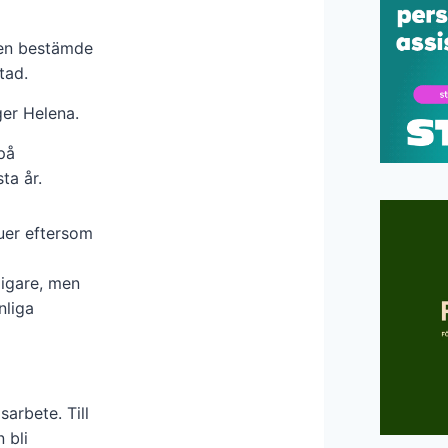
gen bestämde
tad.
ger Helena.
 på
ta år.
juer eftersom
digare, men
nliga
sarbete. Till
 bli