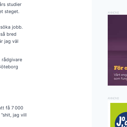
års studier
et steget.
ANNONS
 söka jobb.
 så bred
r jag väl
m rådgivare
Göteborg
ANNONS
att få 7 000
hit, jag vill