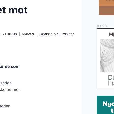
et mot
ANNONS
2021-10-08
Nyheter
Lästid: cirka
6
minuter
a är de som
 sedan
skolan men
 sedan