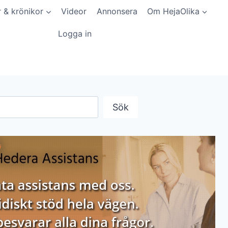
r & krönikor
Videor
Annonsera
Om HejaOlika
Logga in
Sök