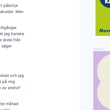
tt påbörja
eskulder. Men
illgångar
de jag kanske
e ända från
, säger
ANNONS
mstad och jag
ra på mig
p av andra?
arje månad
e vara