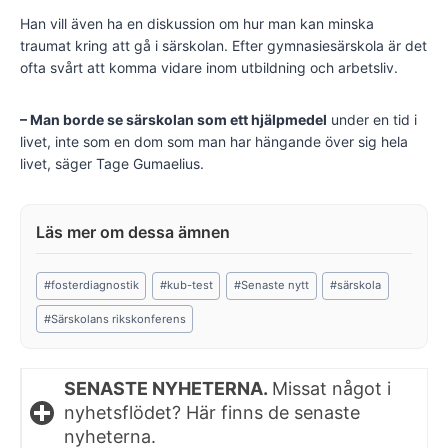
Han vill även ha en diskussion om hur man kan minska
traumat kring att gå i särskolan. Efter gymnasiesärskola är det
ofta svårt att komma vidare inom utbildning och arbetsliv.
– Man borde se särskolan som ett hjälpmedel
under en tid i
livet, inte som en dom som man har hängande över sig hela
livet, säger Tage Gumaelius.
Post
#
fosterdiagnostik
#
kub-test
#
Senaste nytt
#
särskola
Tags:
#
Särskolans rikskonferens
SENASTE NYHETERNA.
Missat något i
nyhetsflödet? Här finns de senaste
nyheterna.