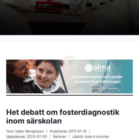
ANNONS
Het debatt om fosterdiagnostik
inom särskolan
Text:
Valter Bengtsson
Publicerat:
2011-01-10
Uppdaterat:
2023-07-03
Nyheter
Lästid: cirka
4
minuter