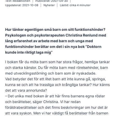
Text:
Redaktionen
Publicerat:
2007-04-30
Uppdaterat:
2021-10-08
Nyheter
Lästid: cirka
4
minuter
Hur tänker egentligen små barn om sitt funktionshinder?
Psykologen och psykoterapeuten Christina Renlund med
lång erfarenhet av arbete med barn och unga med
funktionshinder berättar om det i sin nya bok ”Doktorn
kunde inte riktigt laga mig”
I boken får du möta barn som har stora frågor, hemliga tankar
och starka känslor. Du får möta barn med rörelsehinder, barn
med utvecklingsstörning och barn som är nyskadade.
Vad betyder det för ett litet barn att inte kunna gå, springa,
kunna se och att ha trassliga och krångliga tankar? Hur känns
det att vara annorlunda?
– Det unika med boken är att här finns barnens egna röster
och berättelser, säger Christina. Vi har redan
föräldraberättelser och det finns beskrivningar om hur det är
att vara syskon. Men vi har väldigt få berättelser från barnen