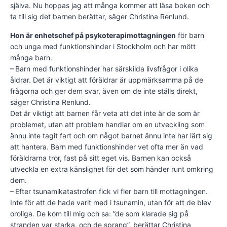
själva. Nu hoppas jag att många kommer att läsa boken och
ta till sig det barnen berättar, säger Christina Renlund.
Hon är enhetschef på psykote­rapi­mot­tagningen
för barn
och unga med funktionshinder i Stockholm och har mött
många barn.
– Barn med funktionshinder har sär­skilda livsfrågor i olika
åldrar. Det är viktigt att föräldrar är uppmärksamma på de
frågorna och ger dem svar, även om de inte ställs direkt,
säger Christina Renlund.
Det är viktigt att barnen får veta att det inte är de som är
problemet, utan att problem handlar om en utveckling som
ännu inte tagit fart och om något barnet ännu inte har lärt sig
att hantera. Barn med funktionshinder vet ofta mer än vad
föräldrarna tror, fast på sitt eget vis. Barnen kan också
utveckla en extra känslighet för det som händer runt omkring
dem.
– Efter tsunamikatastrofen fick vi fler barn till mottagningen.
Inte för att de hade varit med i tsunamin, utan för att de blev
oroliga. De kom till mig och sa: ”de som klarade sig på
stranden var starka, och de sprang”, berättar Christina