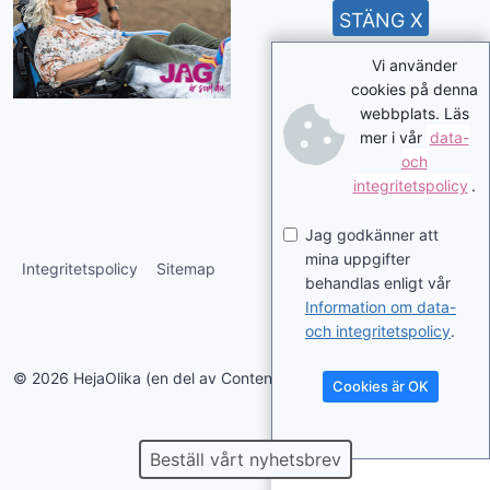
STÄNG X
Vi använder
cookies på denna
webbplats. Läs
mer i vår
data-
och
integritetspolicy
.
Jag godkänner att
mina uppgifter
Integritetspolicy
Sitemap
behandlas enligt vår
Information om data-
och integritetspolicy
.
© 2026 HejaOlika (en del av Contentverkstan.se)
Cookies är OK
Beställ vårt nyhetsbrev