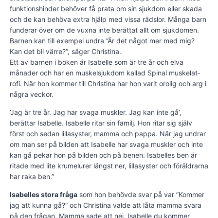
funktionshinder behöver få prata om sin sjukdom eller skada
och de kan behöva extra hjälp med vissa rädslor. Många barn
funderar över om de vuxna inte berättat allt om sjukdomen.
Barnen kan till exempel undra ”Är det något mer med mig?
Kan det bli värre?”, säger Christina.
Ett av barnen i boken är Isabelle som är tre år och elva
månader och har en muskelsjukdom kallad Spinal muskel­at­
rofi. När hon kommer till Christina har hon varit orolig och arg i
några veckor.
’Jag är tre år. Jag har svaga muskler. Jag kan inte gå’,
berättar Isabelle. Isabelle ritar sin familj. Hon ritar sig själv
först och sedan lillasyster, mamma och pappa. När jag undrar
om man ser på bilden att Isabelle har svaga muskler och inte
kan gå pekar hon på bilden och på benen. Isabelles ben är
ritade med lite kru­me­lurer längst ner, lillasyster och föräldrarna
har raka ben.”
Isabelles stora fråga
som hon behövde svar på var ”Kommer
jag att kunna gå?” och Christina valde att låta mamma svara
på den frågan. Mamma sade att nej, Isabelle du kommer