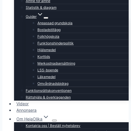
Ämne för ämne
Statistik & diagram
Guider
Anpassad grundskola
Bostadstillägg
Folkhögskola
Funktionshinderpolitik
Hjälpmedel
Korttids
Merkostnadsersättning
LSS-boende
Läkemedel
Omvårdnadsbidrag
Funktionsrättskonventionen
Rättshjälp & överklaganden
Videor
Annonsera
Om HejaOlika
Kontakta oss | Beställ nyhetsbrev