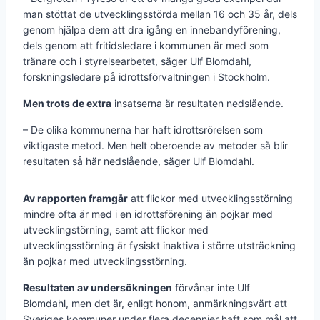
man stöttat de utvecklingsstörda mellan 16 och 35 år, dels
genom hjälpa dem att dra igång en innebandyförening,
dels genom att fritidsledare i kommunen är med som
tränare och i styrelsearbetet, säger Ulf Blomdahl,
forskningsledare på idrottsförvaltningen i Stockholm.
Men trots de extra
insatserna är resultaten nedslående.
– De olika kommunerna har haft idrottsrörelsen som
viktigaste metod. Men helt oberoende av metoder så blir
resultaten så här nedslående, säger Ulf Blomdahl.
Av rapporten framgår
att flickor med utvecklingsstörning
mindre ofta är med i en idrottsförening än pojkar med
utvecklingstörning, samt att flickor med
utvecklingsstörning är fysiskt inaktiva i större utsträckning
än pojkar med utvecklingsstörning.
Resultaten av undersökningen
förvånar inte Ulf
Blomdahl, men det är, enligt honom, anmärkningsvärt att
Sveriges kommuner under flera decennier haft som mål att