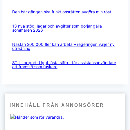
Den här gången ska funktionsrätten avgöra min röst
13 nya stöd, lagar och avgifter som börjar gälla
sommaren 2026
Nästan 200 000 fler kan arbeta – regeringen väljer ny
utredning
STIL-rapport: Uppblåsta siffror får assistansanvändare
att framstå som fuskare
INNEHÅLL FRÅN ANNONSÖRER