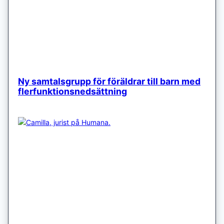
Ny samtalsgrupp för föräldrar till barn med
flerfunktionsnedsättning