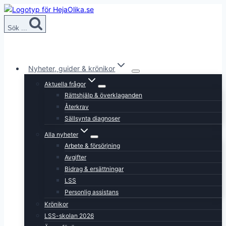
Skip
to
Sök ...
content
Nyheter, guider & krönikor
Aktuella frågor
Rättshjälp & överklaganden
Återkrav
Sällsynta diagnoser
Alla nyheter
Arbete & försörjning
Avgifter
Bidrag & ersättningar
LSS
Personlig assistans
Krönikor
LSS-skolan 2026