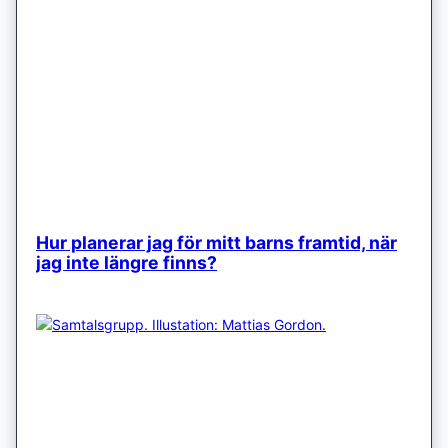
Hur planerar jag för mitt barns framtid, när
jag inte längre finns?