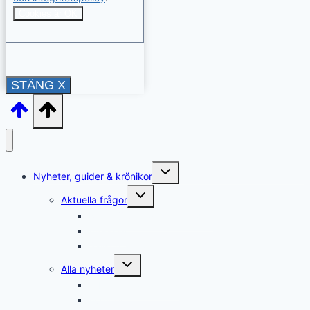
Cookies är OK
STÄNG X
Toggle
Nyheter, guider & krönikor
child
menu
Toggle
Aktuella frågor
child
menu
Rättshjälp & överklaganden
Återkrav
Sällsynta diagnoser
Toggle
Alla nyheter
child
menu
Arbete & försörjning
Avgifter