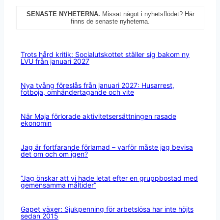
SENASTE NYHETERNA.
Missat något i nyhetsflödet? Här
finns de senaste nyheterna.
Trots hård kritik: Socialutskottet ställer sig bakom ny
LVU från januari 2027
Nya tvång föreslås från januari 2027: Husarrest,
fotboja, omhändertagande och vite
När Maja förlorade aktivitetsersättningen rasade
ekonomin
Jag är fortfarande förlamad – varför måste jag bevisa
det om och om igen?
”Jag önskar att vi hade letat efter en gruppbostad med
gemensamma måltider”
Gapet växer: Sjukpenning för arbetslösa har inte höjts
sedan 2015