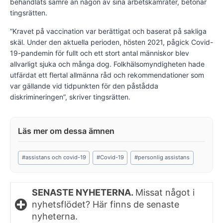
behandlats sämre än någon av sina arbetskamrater, betonar
tingsrätten.
”Kravet på vaccination var berättigat och baserat på sakliga
skäl. Under den aktuella perioden, hösten 2021, pågick Covid-
19-pandemin för fullt och ett stort antal människor blev
allvarligt sjuka och många dog. Folkhälsomyndigheten hade
utfärdat ett flertal allmänna råd och rekommendationer som
var gällande vid tidpunkten för den påstådda
diskrimineringen”, skriver tingsrätten.
Post
#
assistans och covid-19
#
Covid-19
#
personlig assistans
Tags:
SENASTE NYHETERNA.
Missat något i
nyhetsflödet? Här finns de senaste
nyheterna.