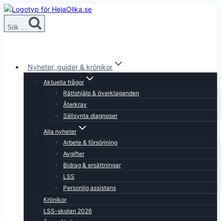
Skip
to
Sök ...
content
Nyheter, guider & krönikor
Aktuella frågor
Rättshjälp & överklaganden
Återkrav
Sällsynta diagnoser
Alla nyheter
Arbete & försörjning
Avgifter
Bidrag & ersättningar
LSS
Personlig assistans
Krönikor
LSS-skolan 2026