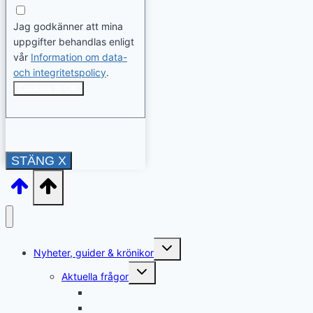
Jag godkänner att mina
uppgifter behandlas enligt
vår
Information om data-
och integritetspolicy
.
Cookies är OK
STÄNG X
Toggle
Nyheter, guider & krönikor
child
menu
Toggle
Aktuella frågor
child
menu
Rättshjälp & överklaganden
Återkrav