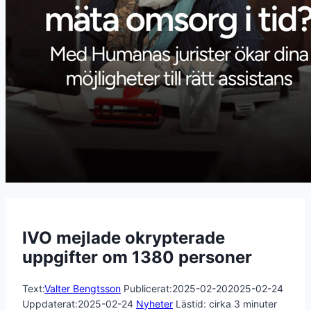
IVO mejlade okrypterade
uppgifter om 1380 personer
Text:
Valter Bengtsson
Publicerat:
2025-02-20
2025-02-24
Uppdaterat:
2025-02-24
Nyheter
Lästid: cirka
3
minuter