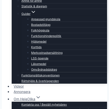
Ämne för ämne
Statistik & diagram
Guider
Anpassad grundskola
Bostadstillägg
Folkhögskola
Funktionshinderpolitik
Hjälpmedel
Korttids
Merkostnadsersättning
LSS-boende
Läkemedel
Omvårdnadsbidrag
Funktionsrättskonventionen
Rättshjälp & överklaganden
Videor
Annonsera
Om HejaOlika
Kontakta oss | Beställ nyhetsbrev