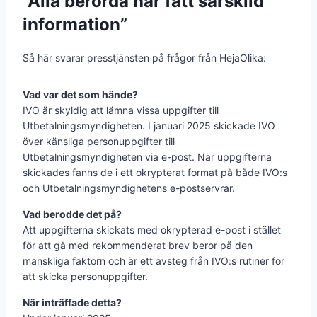
”Alla berörda har fått särskild
information”
Så här svarar presstjänsten på frågor från HejaOlika:
Vad var det som hände?
IVO är skyldig att lämna vissa uppgifter till
Utbetalningsmyndigheten. I januari 2025 skickade IVO
över känsliga personuppgifter till
Utbetalningsmyndigheten via e-post. När uppgifterna
skickades fanns de i ett okrypterat format på både IVO:s
och Utbetalningsmyndighetens e-postservrar.
Vad berodde det på?
Att uppgifterna skickats med okrypterad e-post i stället
för att gå med rekommenderat brev beror på den
mänskliga faktorn och är ett avsteg från IVO:s rutiner för
att skicka personuppgifter.
När inträffade detta?