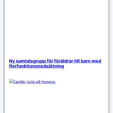
Ny samtalsgrupp för föräldrar till barn med
flerfunktionsnedsättning