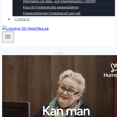
Information om data- och integritetspolicy (GDPR)
Paus för Föräldrakrafts papperstidning
Papperstidningen Föräldrakraft som pdf
Logga in
ANNONS