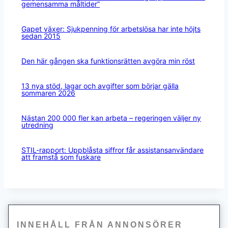
gemensamma måltider”
Gapet växer: Sjukpenning för arbetslösa har inte höjts
sedan 2015
Den här gången ska funktionsrätten avgöra min röst
13 nya stöd, lagar och avgifter som börjar gälla
sommaren 2026
Nästan 200 000 fler kan arbeta – regeringen väljer ny
utredning
STIL-rapport: Uppblåsta siffror får assistansanvändare
att framstå som fuskare
INNEHÅLL FRÅN ANNONSÖRER