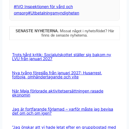
Post
#
IVO Inspektionen för vård och
Tags:
omsorg
#
Utbetalningsmyndigheten
SENASTE NYHETERNA.
Missat något i nyhetsflödet? Här
finns de senaste nyheterna.
Trots hård kritik: Socialutskottet ställer sig bakom ny
LVU från januari 2027
Nya tvång föreslås från januari 2027: Husarrest,
fotboja, omhändertagande och vite
När Maja förlorade aktivitetsersättningen rasade
ekonomin
Jag är fortfarande förlamad – varför måste jag bevisa
det om och om igen?
”Jag önskar att vi hade letat efter en gruppbostad med