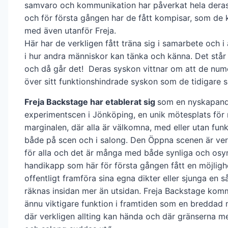
samvaro och kommunikation har påverkat hela deras 
och för första gången har de fått kompisar, som de
med även utanför Freja.
Här har de verkligen fått träna sig i samarbete och i a
i hur andra människor kan tänka och känna. Det står
och då går det! Deras syskon vittnar om att de nume
över sitt funktionshindrade syskon som de tidigare s
Freja Backstage har etablerat sig
som en nyskapan
experimentscen i Jönköping, en unik mötesplats för 
marginalen, där alla är välkomna, med eller utan funk
både på scen och i salong. Den Öppna scenen är ve
för alla och det är många med både synliga och osy
handikapp som här för första gången fått en möjligh
offentligt framföra sina egna dikter eller sjunga en s
räknas insidan mer än utsidan. Freja Backstage komm
ännu viktigare funktion i framtiden som en breddad
där verkligen allting kan hända och där gränserna m