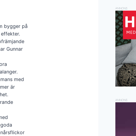
ANNONS
om bygger på
effekter.
sofrämjande
nar Gunnar
ora
alanger.
sammans med
rmer är
het.
ANNONS
erande
 med
 goda
nårsflickor