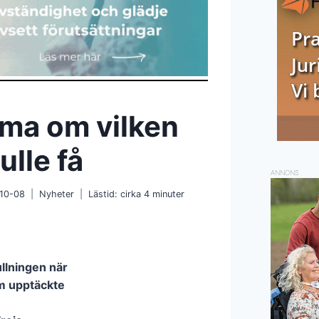
ma om vilken
ulle få
ANNONS
10-08
Nyheter
Lästid: cirka
4
minuter
ullningen när
m upptäckte