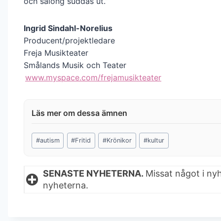
och salong suddas ut.”
Ingrid Sindahl-Norelius
Producent/projektledare
Freja Musikteater
Smålands Musik och Teater
www.myspace.com/frejamusikteater
Post
#
autism
#
Fritid
#
Krönikor
#
kultur
Tags:
SENASTE NYHETERNA.
Missat något i ny
nyheterna.