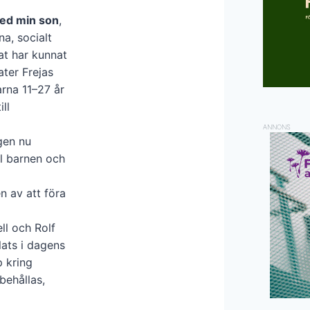
med min son
,
a, socialt
at har kunnat
ter Frejas
arna 11–27 år
ll
ANNONS
gen nu
l barnen och
n av att föra
ll och Rolf
ats i dagens
p kring
behållas,