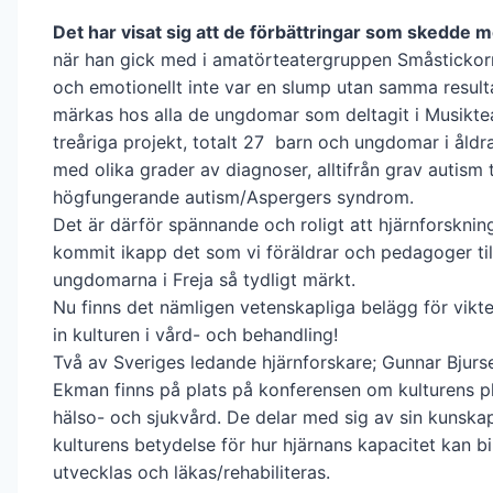
Det har visat sig att de förbättringar som skedde 
när han gick med i amatörteatergruppen Småstickorn
och emotionellt inte var en slump utan samma result
märkas hos alla de ungdomar som deltagit i Musiktea
treåriga projekt, totalt 27 barn och ungdomar i åldr
med olika grader av diagnoser, alltifrån grav autism ti
högfungerande autism/Aspergers syndrom.
Det är därför spännande och roligt att hjärnforsknin
kommit ikapp det som vi föräldrar och pedagoger til
ungdomarna i Freja så tydligt märkt.
Nu finns det nämligen vetenskapliga belägg för vikte
in kulturen i vård- och behandling!
Två av Sveriges ledande hjärnforskare; Gunnar Bjurse
Ekman finns på plats på konferensen om kulturens pl
hälso- och sjukvård. De delar med sig av sin kunska
kulturens betydelse för hur hjärnans kapacitet kan bi
utvecklas och läkas/rehabiliteras.