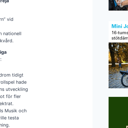
Freja
rn” vid
 nationell
ukvård.
iga
:
rom tidigt
rollspel hade
ns utveckling
t för fler
ktrat.
ds Musik och
lle testa
ning.