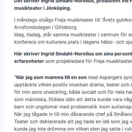
Det skriver Ingrid Sindahl-Norelius, producent vid 
musikteater i Jönköping.
I måndags utsågs Freja musikteater till ”Årets guldko
Arvsfondsdagen i Göteborg.
Idag, tisdag, står samma musikteater i centrum för en
konferens om kulturens plats i dagens hälso- och sj
Här skriver Ingrid Sindahl-Norelius om sina personl
erfarenheter
som projekledare för Freja musikteater
”När jag som mamma till en son
med Aspergers synd
upptäckte vilken positiv inverkan drama, teater och 
för min sons utveckling, både socialt och för hela ha
som människa, föddes idén att detta kunde vara någo
barn och ungdomar med problematik inom autismspe
När jag tågade in till min dåvarande chef på Smålan
Teater och deklarerade att jag hade en idé som jag vi
kunde jag inte drömma om vilken sten jag satte i rull