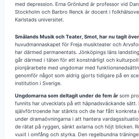
med depression. Erna Grönlund är professor vid Dan
Stockholm och Barbro Renck är docent i folkhälsove
Karlstads universitet.
Smålands Musik och Teater, Smot, har nu tagit öve
huvudmannaskapet för Freja musikteater och Arvsfo
har därmed permanentats. Jönköpings läns landstin
går därmed i täten för ett konstnärligt och kulturpoli
pionjärarbete med ungdomar med funktionsnedsättn
genomför något som aldrig gjorts tidigare på en sce
institution i Sverige.
Ungdomarna som deltagit under de fem år
som proj
funnits har utvecklats på ett häpnadsväckande sätt.
självförtroende har stärkts och de har fått konkreta
under dramaövningarna i att hantera vardagssituatio
de rätat på ryggen, sänkt axlarna och höjt blicken. R
vuxit i omfång och styrka. Den regelbundna träningen