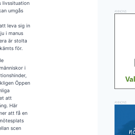
livssituation
 kan umgås
ANNONS
tt leva sig in
 ju i manus
ra är stolta
kämts för.
de
människor i
tionshinder,
rkligen Öppen
nliga
et att
ANNONS
ång. Här
er att få en
 mötesplats
ellan scen