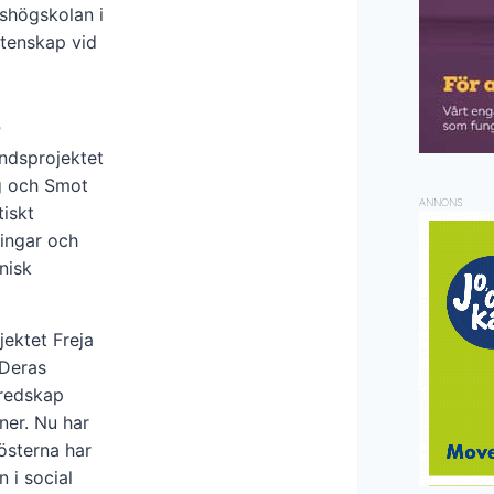
shögskolan i
tenskap vid
r
ndsprojektet
g och Smot
ANNONS
tiskt
ingar och
nisk
ektet Freja
 Deras
 redskap
ner. Nu har
österna har
 i social