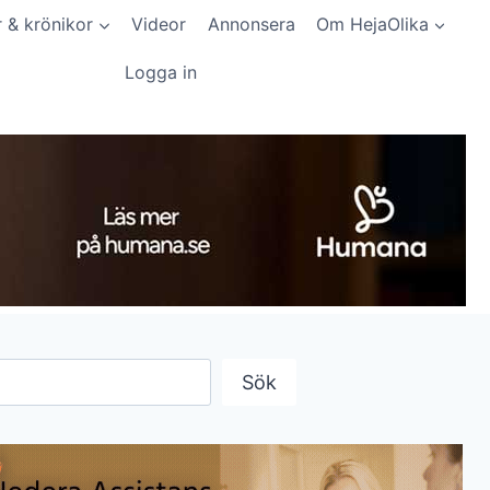
r & krönikor
Videor
Annonsera
Om HejaOlika
Logga in
Sök