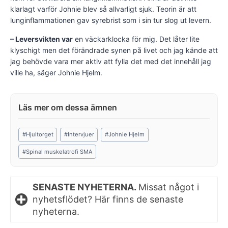
klarlagt varför Johnie blev så allvarligt sjuk. Teorin är att
lunginflammationen gav syrebrist som i sin tur slog ut levern.
– Leversvikten var
en väckarklocka för mig. Det låter lite
klyschigt men det förändrade synen på livet och jag kände att
jag behövde vara mer aktiv att fylla det med det innehåll jag
ville ha, säger Johnie Hjelm.
Post
#
Hjultorget
#
Intervjuer
#
Johnie Hjelm
Tags:
#
Spinal muskelatrofi SMA
SENASTE NYHETERNA.
Missat något i
nyhetsflödet? Här finns de senaste
nyheterna.