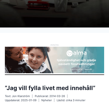
ANNONS
”Jag vill fylla livet med innehåll”
Text:
Jon Klarström
Publicerat:
2014-03-26
Uppdaterat:
2025-01-09
Nyheter
Lästid: cirka
3
minuter