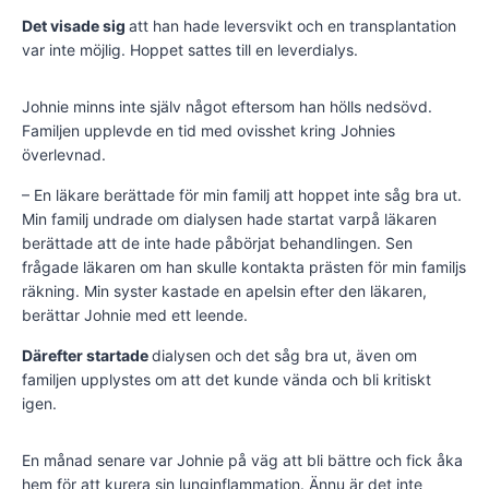
Det visade sig
att han hade leversvikt och en transplantation
var inte möjlig. Hoppet sattes till en leverdialys.
Johnie minns inte själv något eftersom han hölls nedsövd.
Familjen upplevde en tid med ovisshet kring Johnies
överlevnad.
– En läkare berättade för min familj att hoppet inte såg bra ut.
Min familj undrade om dialysen hade startat varpå läkaren
berättade att de inte hade påbörjat behandlingen. Sen
frågade läkaren om han skulle kontakta prästen för min familjs
räkning. Min syster kastade en apelsin efter den läkaren,
berättar Johnie med ett leende.
Därefter startade
dialysen och det såg bra ut, även om
familjen upplystes om att det kunde vända och bli kritiskt
igen.
En månad senare var Johnie på väg att bli bättre och fick åka
hem för att kurera sin lunginflammation. Ännu är det inte