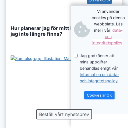
Vi använder
cookies på denna
webbplats. Läs
Hur planerar jag för mitt barns framtid, när
mer i vår
data-
jag inte längre finns?
och
integritetspolicy
.
Jag godkänner att
mina uppgifter
behandlas enligt vår
Information om data-
och integritetspolicy
.
Cookies är OK
Beställ vårt nyhetsbrev