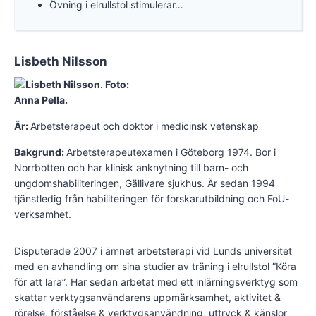
Övning i elrullstol stimulerar…
Lisbeth Nilsson
Är:
Arbetsterapeut och doktor i medicinsk vetenskap
Bakgrund:
Arbets­terapeutexamen i Göteborg 1974. Bor i
Norrbotten och har klinisk anknytning till barn- och
ungdomshabiliteringen, Gällivare sjukhus. Är sedan 1994
tjänstledig från habiliteringen för forskarutbildning och FoU-
verksamhet.
Disputerade 2007 i ämnet arbetsterapi vid Lunds universitet
med en avhandling om sina studier av träning i elrullstol ”Köra
för att lära”. Har sedan arbetat med ett inlärningsverktyg som
skattar verktygsanvändarens uppmärksamhet, aktivitet &
rörelse, förståelse & verktygsanvändning, uttryck & känslor