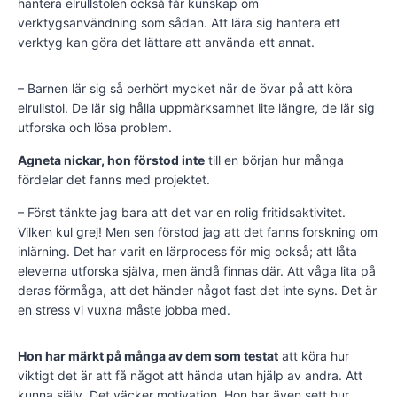
hantera elrullstolen också får kunskap om
verktygsanvändning som sådan. Att lära sig hantera ett
verktyg kan göra det lättare att använda ett annat.
– Barnen lär sig så oerhört mycket när de övar på att köra
elrullstol. De lär sig hålla uppmärksamhet lite längre, de lär sig
utforska och lösa problem.
Agneta nickar, hon förstod inte
till en början hur många
fördelar det fanns med projektet.
– Först tänkte jag bara att det var en rolig fritidsaktivitet.
Vilken kul grej! Men sen förstod jag att det fanns forskning om
inlärning. Det har varit en lärprocess för mig också; att låta
eleverna utforska själva, men ändå finnas där. Att våga lita på
deras förmåga, att det händer något fast det inte syns. Det är
en stress vi vuxna måste jobba med.
Hon har märkt på många av dem som testat
att köra hur
viktigt det är att få något att hända utan hjälp av andra. Att
kunna själv. Det väcker motivation. Hon har även sett hur