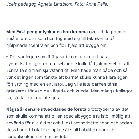
Joels pedagog Agneta Lindblom. Foto: Anna Pella.
Med FoU-pengar lyckades hon komma
över ett lager med
små elrullstolar som hon tog med sig till teknikerna på
hjälpmedelscentralen och fick hjälp att bygga om.
– Det var ingen som ifrågasatte om barn med bara
synnedsättning eller rörelsehinder skulle få hjälpmedel för att
kunna ta sig fram självständigt. Men hade man både och så
var det ingen som tänkte att barnet skulle kunna klara egen
förflyttning med en elrullstol. Jag ville låta barnen tänja
gränserna för vad de vågade och kunde. Men många kollegor
sa, så där kan du inte göra.
Några år senare utvecklades de första
prototyperna av det
som skulle komma att bli en specialbyggd elrullstol, möjlig att
använda för alla åldrar och funktionsnedsättningar, och sedan
dess har ett tiotal exemplar sålts till habiliteringar och
händelseriken runt om landet.