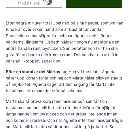
Efter några minuter tittar Joel ned på sina händer, som om han
funderar över vilken hand som är bäst att använda.
Spasticiteten har släppt lite och han öppnar och stänger
händerna, långsamt. Lisbeth hjälper honom nu att lägga den
andra handen runt joysticken. Sen berättar hon hur han ska
göra för att backa och komma runt. Det handlar om att få in
känslan i kroppen, säger hon.
Efter en stund är det Märtas
tur. Hon vill
först inte. Agneta
håller upp korten för ja och nej och Märta håller blicken stadig
på nej-kortet. Agneta säger att denna gång får Märta inte
bestämma eftersom det står på schemat.
Märta ska få prova köra i fem minuter och sen får hon
bestämma om hon vill fortsätta eller inte. Märta får hjälp att
lägga handen om joysticken och det dröjer inte länge innan
hon kommer i rörelse. Och när Agneta efter fem minuter frågar
om Märta vill fortsätta så tittar hon istället på ja-kortet. Sen