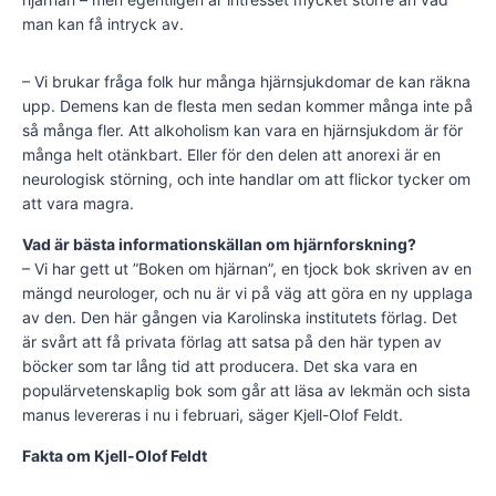
man kan få intryck av.
– Vi brukar fråga folk hur många hjärnsjukdomar de kan räkna
upp. Demens kan de flesta men sedan kommer många inte på
så många fler. Att alkoholism kan vara en hjärnsjukdom är för
många helt otänkbart. Eller för den delen att anorexi är en
neurologisk störning, och inte handlar om att flickor tycker om
att vara magra.
Vad är bästa informationskällan om hjärnforskning?
– Vi har gett ut ”Boken om hjärnan”, en tjock bok skriven av en
mängd neurologer, och nu är vi på väg att göra en ny upplaga
av den. Den här gången via Karolinska institutets förlag. Det
är svårt att få privata förlag att satsa på den här typen av
böcker som tar lång tid att producera. Det ska vara en
populärvetenskaplig bok som går att läsa av lekmän och sista
manus levereras i nu i februari, säger Kjell-Olof Feldt.
Fakta om Kjell-Olof Feldt