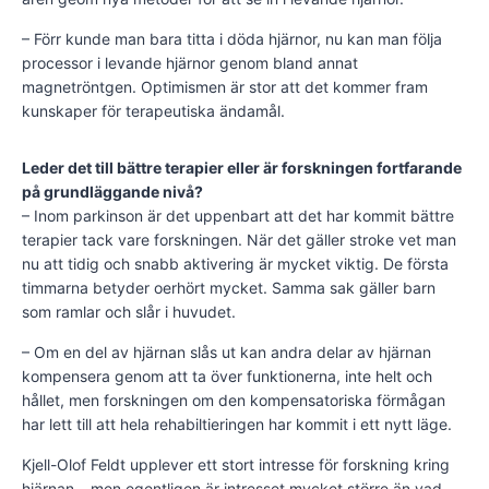
– Förr kunde man bara titta i döda hjärnor, nu kan man följa
processor i levande hjärnor genom bland annat
magnetröntgen. Optimismen är stor att det kommer fram
kunskaper för terapeutiska ändamål.
Leder det till bättre terapier eller är forskningen fortfarande
på grundläggande nivå?
– Inom parkinson är det uppenbart att det har kommit bättre
terapier tack vare forskningen. När det gäller stroke vet man
nu att tidig och snabb aktivering är mycket viktig. De första
timmarna betyder oerhört mycket. Samma sak gäller barn
som ramlar och slår i huvudet.
– Om en del av hjärnan slås ut kan andra delar av hjärnan
kompensera genom att ta över funktionerna, inte helt och
hållet, men forskningen om den kompensatoriska förmågan
har lett till att hela rehabiltieringen har kommit i ett nytt läge.
Kjell-Olof Feldt upplever ett stort intresse för forskning kring
hjärnan – men egentligen är intresset mycket större än vad