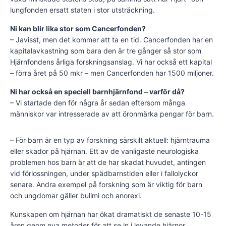
lungfonden ersatt staten i stor utsträckning.
Ni kan blir lika stor som Cancerfonden?
– Javisst, men det kommer att ta en tid. Cancerfonden har en
kapitalavkastning som bara den är tre gånger så stor som
Hjärnfondens årliga forskningsanslag. Vi har också ett kapital
– förra året på 50 mkr – men Cancerfonden har 1500 miljoner.
Ni har också en speciell barnhjärnfond – varför då?
– Vi startade den för några år sedan eftersom många
människor var intresserade av att öronmärka pengar för barn.
– För barn är en typ av forskning särskilt aktuell: hjärntrauma
eller skador på hjärnan. Ett av de vanligaste neurologiska
problemen hos barn är att de har skadat huvudet, antingen
vid förlossningen, under spädbarnstiden eller i fallolyckor
senare. Andra exempel på forskning som är viktig för barn
och ungdomar gäller bulimi och anorexi.
Kunskapen om hjärnan har ökat dramatiskt de senaste 10-15
åren geom nya metoder för att se in i levande hjärnor.