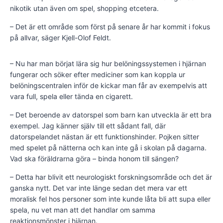
nikotik utan även om spel, shopping etcetera.
– Det är ett område som först på senare år har kommit i fokus
på allvar, säger Kjell-Olof Feldt.
– Nu har man börjat lära sig hur belöningssystemen i hjärnan
fungerar och söker efter mediciner som kan koppla ur
belöningscentralen inför de kickar man får av exempelvis att
vara full, spela eller tända en cigarett.
– Det beroende av datorspel som barn kan utveckla är ett bra
exempel. Jag känner själv till ett sådant fall, där
datorspelandet nästan är ett funktionshinder. Pojken sitter
med spelet på nätterna och kan inte gå i skolan på dagarna.
Vad ska föräldrarna göra – binda honom till sängen?
– Detta har blivit ett neurologiskt forskningsområde och det är
ganska nytt. Det var inte länge sedan det mera var ett
moralisk fel hos personer som inte kunde låta bli att supa eller
spela, nu vet man att det handlar om samma
reaktionsmönster i hjärnan.