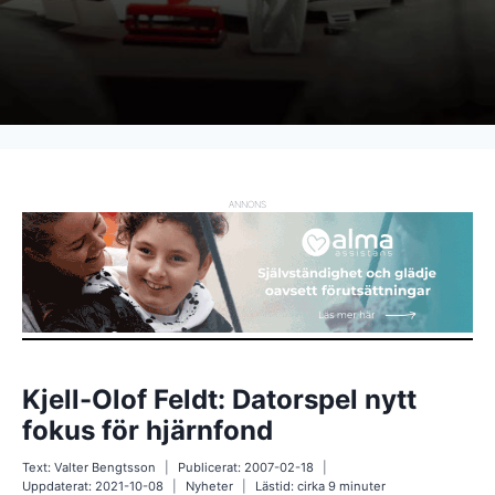
ANNONS
Kjell-Olof Feldt: Datorspel nytt
fokus för hjärnfond
Text:
Valter Bengtsson
Publicerat:
2007-02-18
Uppdaterat:
2021-10-08
Nyheter
Lästid: cirka
9
minuter