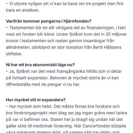
– Vi utlyste nyligen att vi kan ta hand om tre projekt men fick
bara en ansökan.
Varifrån kommer pengarna i Hjärnfonden?
– Testamenten blir en allt viktigare del av finansieringen, i takt
med att fonden blir känd. Under fjolåret kom det in 20 miljoner
kronor i testamenten och resten genom insamlingar från
allmänheten, däribland en stor donation från Bertil Hållstens
stiftelse.
Ni har ett bra ekonomiskt läge nu?
– Ja, fjolåret var det mest framgångsrika hittills och vi siktar
på fortsatt expansion. Behoven är mycket större än vi kan
tillfredsställa med de pengar vi nu har.
Hur mycket vill ni expandera?
– Hur mycket som helst. Det måste finnas bra forskare och
bra forskningsprojekt men idag ser jag ingen gräns med tanke
på var vi befinner oss. Staten har ju dragit sig undan när det
gäller stöd till medicinsk forskning. När Cancerfonden började
växa minskade statens stöd, på samma sätt har Hjärt- och