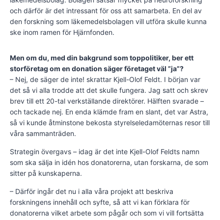
och därför är det intressant för oss att samarbeta. En del av
den forskning som läkemedelsbolagen vill utföra skulle kunna
ske inom ramen för Hjärnfonden.
Men om du, med din bakgrund som toppolitiker, ber ett
storföretag om en donation säger företaget väl ”ja”?
– Nej, de säger de inte! skrattar Kjell-Olof Feldt. I början var
det så vi alla trodde att det skulle fungera. Jag satt och skrev
brev till ett 20-tal verkställande direktörer. Hälften svarade –
och tackade nej. En enda klämde fram en slant, det var Astra,
så vi kunde åtminstone bekosta styrelseledamöternas resor till
våra sammanträden.
Strategin övergavs – idag är det inte Kjell-Olof Feldts namn
som ska sälja in idén hos donatorerna, utan forskarna, de som
sitter på kunskaperna.
– Därför ingår det nu i alla våra projekt att beskriva
forskningens innehåll och syfte, så att vi kan förklara för
donatorerna vilket arbete som pågår och som vi vill fortsätta