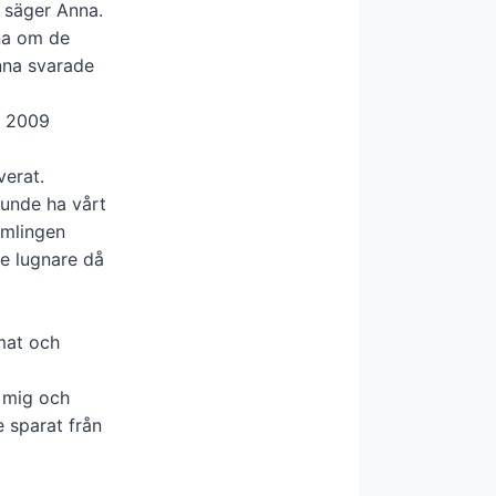
, säger Anna.
nna om de
Anna svarade
il 2009
verat.
kunde ha vårt
amlingen
te lugnare då
 mat och
å mig och
e sparat från