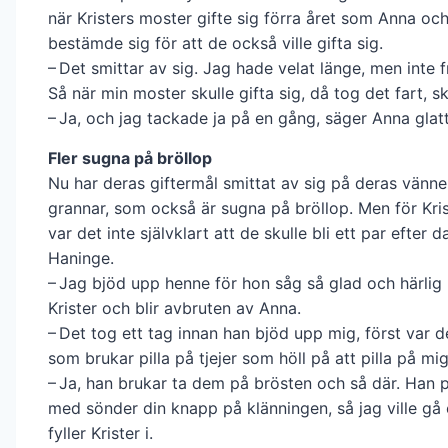
när Kristers moster gifte sig förra året som Anna och
bestämde sig för att de också ville gifta sig.
– Det smittar av sig. Jag hade velat länge, men inte 
Så när min moster skulle gifta sig, då tog det fart, skr
– Ja, och jag tackade ja på en gång, säger Anna glatt
Fler sugna på bröllop
Nu har deras giftermål smittat av sig på deras vänne
grannar, som också är sugna på bröllop. Men för Kri
var det inte självklart att de skulle bli ett par efter d
Haninge.
– Jag bjöd upp henne för hon såg så glad och härlig 
Krister och blir avbruten av Anna.
– Det tog ett tag innan han bjöd upp mig, först var de
som brukar pilla på tjejer som höll på att pilla på mig
– Ja, han brukar ta dem på brösten och så där. Han pi
med sönder din knapp på klänningen, så jag ville gå 
fyller Krister i.