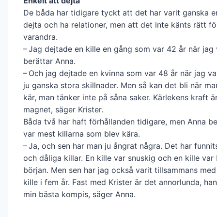
Enkelt att dejta
De båda har tidigare tyckt att det har varit ganska e
dejta och ha relationer, men att det inte känts rätt f
varandra.
– Jag dejtade en kille en gång som var 42 år när jag 
berättar Anna.
– Och jag dejtade en kvinna som var 48 år när jag var
ju ganska stora skillnader. Men så kan det bli när m
kär, man tänker inte på såna saker. Kärlekens kraft 
magnet, säger Krister.
Båda två har haft förhållanden tidigare, men Anna be
var mest killarna som blev kära.
– Ja, och sen har man ju ångrat några. Det har funni
och dåliga killar. En kille var snuskig och en kille var
början. Men sen har jag också varit tillsammans me
kille i fem år. Fast med Krister är det annorlunda, ha
min bästa kompis, säger Anna.