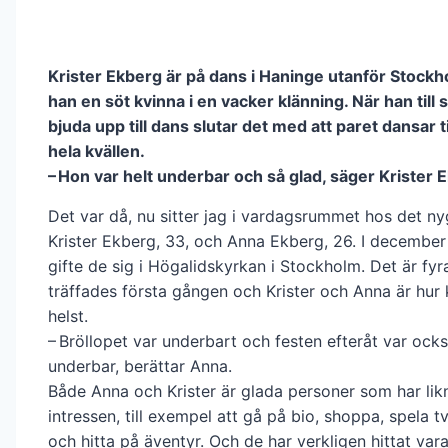
Krister Ekberg är på dans i Haninge utanför Stock­h
han en söt kvinna i en vacker klänning. När han till 
bjuda upp till dans slutar det med att paret dansar
hela kvällen.
– Hon var helt underbar och så glad, säger Krister 
Det var då, nu sitter jag i vardagsrummet hos det ny
Krister Ek­berg, 33, och Anna Ekberg, 26. I december 
gifte de sig i Höga­lids­kyrkan i Stockholm. Det är fy
träffades första gången och Krister och Anna är hur
helst.
– Bröllopet var underbart och festen efteråt var ocks
underbar, berättar Anna.
Både Anna och Krister är glada personer som har li
intressen, till exempel att gå på bio, shoppa, spela t
och hitta på äventyr. Och de har verkligen hittat var