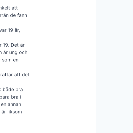
nkelt att
örrän de fann
var 19 år,
 19. Det är
an är ung och
är som en
rättar att det
ts både bra
 bara bra i
d en annan
n är liksom