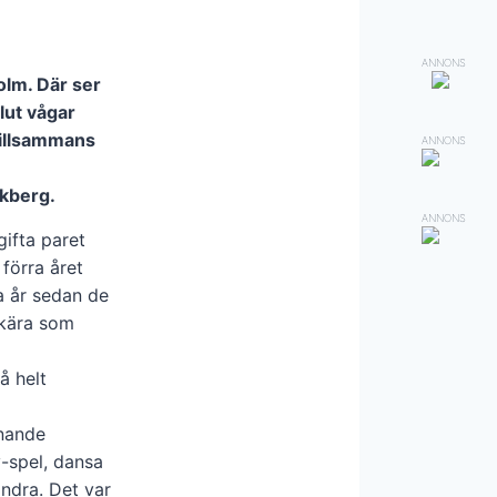
ANNONS
olm. Där ser
slut vågar
 tillsammans
ANNONS
Ekberg.
ANNONS
gifta paret
förra året
ra år sedan de
 kära som
å helt
knande
v-spel, dansa
andra. Det var