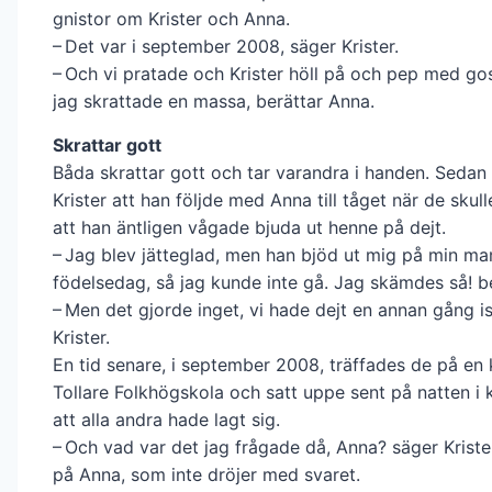
gnistor om Krister och Anna.
– Det var i september 2008, säger Krister.
– Och vi pratade och Krister höll på och pep med gos
jag skrattade en massa, berättar Anna.
Skrattar gott
Båda skrattar gott och tar varandra i handen. Sedan 
Krister att han följde med Anna till tåget när de skull
att han äntligen vågade bjuda ut henne på dejt.
– Jag blev jätteglad, men han bjöd ut mig på min 
födelsedag, så jag kunde inte gå. Jag skämdes så! b
– Men det gjorde inget, vi hade dejt en annan gång is
Krister.
En tid senare, i september 2008, träffades de på en 
Tollare Folkhög­skola och satt uppe sent på natten i 
att alla andra hade lagt sig.
– Och vad var det jag frågade då, Anna? säger Krister
på Anna, som inte dröjer med svaret.