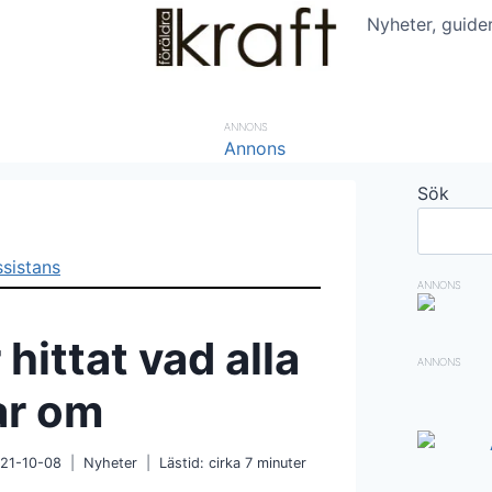
Nyheter, guide
ANNONS
Sök
ANNONS
hittat vad alla
ANNONS
ar om
21-10-08
Nyheter
Lästid: cirka
7
minuter