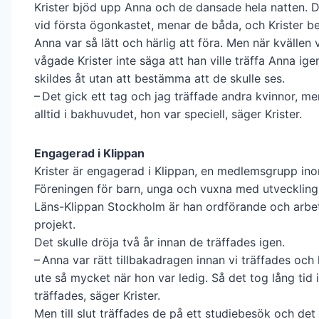
Krister bjöd upp Anna och de dansade hela natten. D
vid första ögonkastet, menar de båda, och Krister be
Anna var så lätt och härlig att föra. Men när kvällen v
vågade Krister inte säga att han ville träffa Anna ig
skildes åt utan att bestämma att de skulle ses.
– Det gick ett tag och jag träffade andra kvinnor, m
alltid i bakhuvudet, hon var speciell, säger Krister.
Engagerad i Klippan
Krister är engagerad i Klippan, en medlemsgrupp in
Föreningen för barn, unga och vuxna med utvecklings
Läns-Klippan Stockholm är han ordförande och arbe
projekt.
Det skulle dröja två år innan de träffades igen.
– Anna var rätt tillbakadragen innan vi träffades och 
ute så mycket när hon var ledig. Så det tog lång tid 
träffades, säger Krister.
Men till slut träffades de på ett studiebesök och det