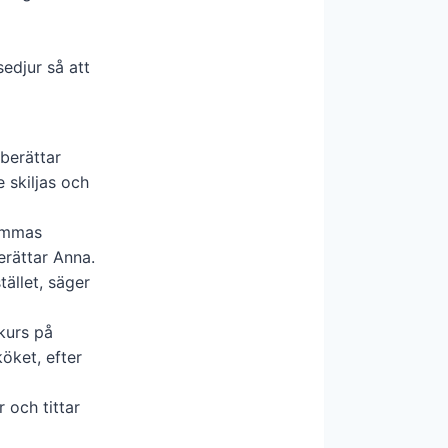
edjur så att
berättar
e skiljas och
mammas
erättar Anna.
tället, säger
kurs på
köket, efter
 och tittar