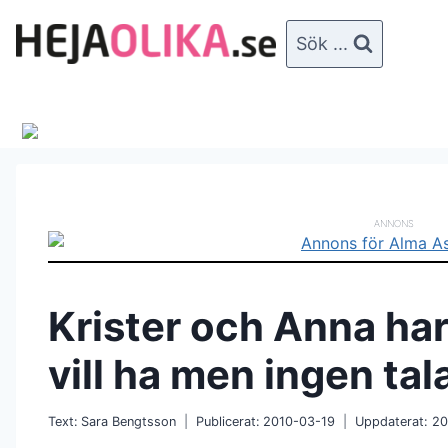
Skip
to
Sök ...
content
ANNONS
Krister och Anna har 
vill ha men ingen tal
Text:
Sara Bengtsson
Publicerat:
2010-03-19
Uppdaterat:
20