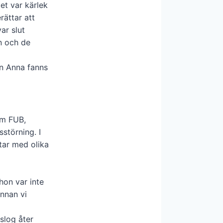
et var kärlek
rättar att
ar slut
en och de
en Anna fanns
om FUB,
störning. I
tar med olika
hon var inte
innan vi
 slog åter