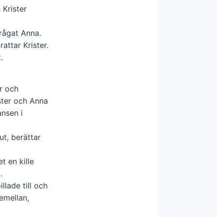
 Krister
frågat Anna.
attar Krister.
.
r och
ster och Anna
ansen i
ut, berättar
t en kille
.
llade till och
emellan,