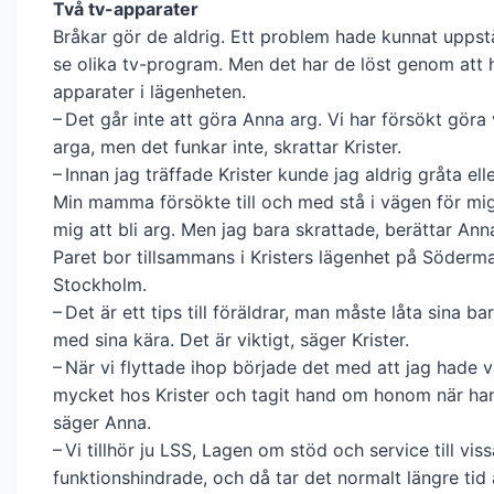
Två tv-apparater
Bråkar gör de aldrig. Ett problem hade kunnat uppstå
se olika tv-program. Men det har de löst genom att h
apparater i lägenheten.
– Det går inte att göra Anna arg. Vi har försökt göra
arga, men det funkar inte, skrattar Krister.
– Innan jag träffade Krister kunde jag aldrig gråta ell
Min mamma försökte till och med stå i vägen för mig 
mig att bli arg. Men jag bara skrattade, berättar Ann
Paret bor tillsammans i Kristers lägenhet på Söderma
Stockholm.
– Det är ett tips till föräldrar, man måste låta sina ba
med sina kära. Det är viktigt, säger Krister.
– När vi flyttade ihop började det med att jag hade 
mycket hos Krister och tagit hand om honom när han
säger Anna.
– Vi tillhör ju LSS, Lagen om stöd och service till viss
funktionshindrade, och då tar det normalt längre tid 