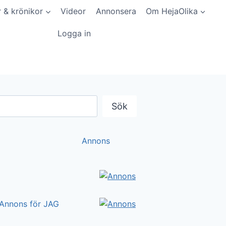
r & krönikor
Videor
Annonsera
Om HejaOlika
Logga in
Sök