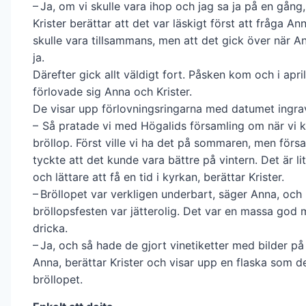
– Ja, om vi skulle vara ihop och jag sa ja på en gång
Krister berättar att det var läskigt först att fråga A
skulle vara tillsammans, men att det gick över när 
ja.
Därefter gick allt väldigt fort. Påsken kom och i apr
förlovade sig Anna och Krister.
De visar upp förlovningsringarna med datumet ingra
– Så pratade vi med Högalids­ för­sam­ling om när vi 
bröllop. Först ville vi ha det på sommaren, men förs
tyckte att det kunde vara bättre på vintern. Det är li
och lättare att få en tid i kyrkan, berättar Krister.
– Bröllopet var verkligen underbart, säger Anna, och
bröllopsfesten var jätterolig. Det var en massa god
dricka.
– Ja, och så hade de gjort vinetiketter med bilder p
Anna, berättar Krister och visar upp en flaska som d
bröllopet.