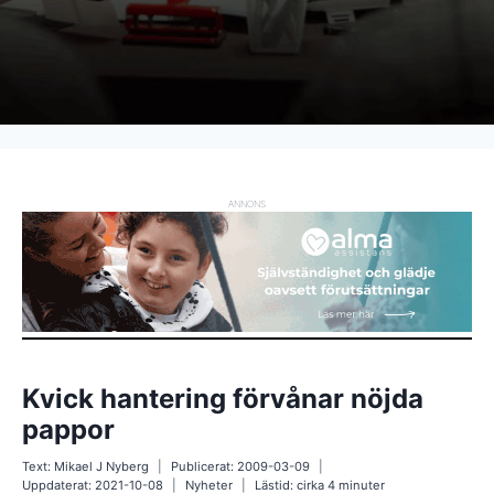
ANNONS
Kvick hantering förvånar nöjda
pappor
Text:
Mikael J Nyberg
Publicerat:
2009-03-09
Uppdaterat:
2021-10-08
Nyheter
Lästid: cirka
4
minuter