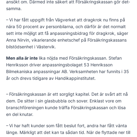
ansökt om. Därmed inte säkert att Försäkringskassan gör det­
samma.
– Vi har fått uppgift från Vägverket att dragkrok nu finns på
nära 50 procent av personbilarna, och därför är det normalt
sett inte möjligt att få anpassningsbidrag för dragkrok, säger
Anna Nirvin, vikarierande enhetschef på Försäkrings­kassans
bilstödsenhet i Västervik.
Men alla är inte
lika nöjda med För­säkringskassan. Stefan
Henriksson driver anpassningsbolaget 53 Henriksson
Bilmekaniska anpassningar AB. Verk­samheten har funnits i 35
år och drevs tidigare av Handikappinstitutet.
– Försäkringskassan är ett sorgligt kapitel. Det är svårt att nå
dem. De sitter i sin glasbubbla och sover. Enklast vore om
branschföre­ningen kunde träffa För­säkringskassan och lösa
en del knutar.
– Vi har haft kunder som fått beslut fort, andra har fått vänta
länge. Märkligt att det kan ta sådan tid. När de flyttade ner till