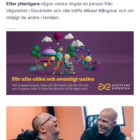
Efter ytterligare
någon vecka ringde en person från
Vägverket i Stockholm och ville träffa Mikael Wångmar och om
möjligt de andra i familjen.
ANNONS