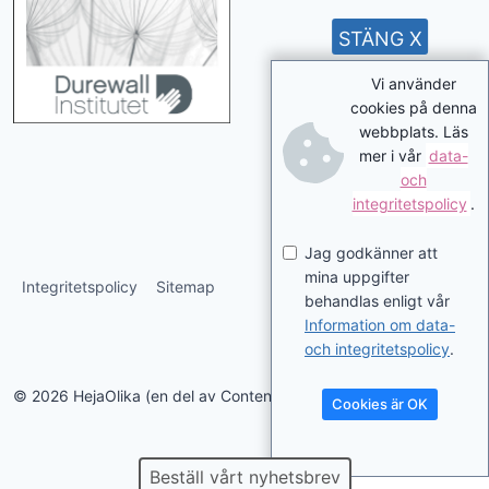
STÄNG X
Vi använder
cookies på denna
webbplats. Läs
mer i vår
data-
och
integritetspolicy
.
Jag godkänner att
mina uppgifter
Integritetspolicy
Sitemap
behandlas enligt vår
Information om data-
och integritetspolicy
.
© 2026 HejaOlika (en del av Contentverkstan.se)
Cookies är OK
Beställ vårt nyhetsbrev