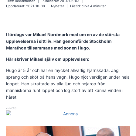
Text:
Redaktionen
Publicerat:
2014-06-03
Uppdaterat:
2021-10-08
Nyheter
Lästid: cirka
4
minuter
I lördags var Mikael Nordmark med om en av de största
upplevelserna i sitt liv. Han genomförde Stockholm
Marathon tillsammans med sonen Hugo.
Här skriver Mikael själv om upplevelsen:
Hugo är 5 år och har en mycket allvarlig hjärnskada. Jag
sprang och sköt på hans vagn. Hugo njöt verkligen under hela
loppet. Han skrattade av alla ljud och hejarop från
människorna runt loppet och log stort av att känna vinden i
håret.
ANNONS