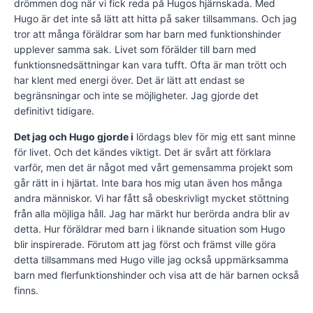
drömmen dog när vi fick reda på Hugos hjärnskada. Med
Hugo är det inte så lätt att hitta på saker tillsammans. Och jag
tror att många föräldrar som har barn med funktionshinder
upplever samma sak. Livet som förälder till barn med
funktionsnedsättningar kan vara tufft. Ofta är man trött och
har klent med energi över. Det är lätt att endast se
begränsningar och inte se möjligheter. Jag gjorde det
definitivt tidigare.
Det jag och Hugo gjorde i
lördags blev för mig ett sant minne
för livet. Och det kändes viktigt. Det är svårt att förklara
varför, men det är något med vårt gemensamma projekt som
går rätt in i hjärtat. Inte bara hos mig utan även hos många
andra människor. Vi har fått så obeskrivligt mycket stöttning
från alla möjliga håll. Jag har märkt hur berörda andra blir av
detta. Hur föräldrar med barn i liknande situation som Hugo
blir inspirerade. Förutom att jag först och främst ville göra
detta tillsammans med Hugo ville jag också uppmärksamma
barn med flerfunktionshinder och visa att de här barnen också
finns.