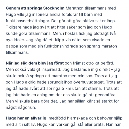
Genom att springa Stockholm
Marathon tillsammans med
Hugo ville jag inspirera andra föräldrar till barn med
funktionsnedsättningar. Det går att göra aktiva saker ihop.
Tidigare hade jag svårt att hitta saker som jag och Hugo
kunde göra tillsammans. Men, i höstas fick jag plötsligt två
nya idoler. Jag såg då ett klipp via nätet som visade en
pappa som med sin funktionshindrade son sprang maraton
tillsammans.
När jag såg dem blev jag först
och främst otroligt berörd.
Men också väldigt inspirerad. Jag bestämde mig direkt – jag
skulle också springa ett maraton med min son. Trots att jag
och Hugo aldrig hade sprungit ihop överhuvudtaget. Trots att
jag då hade svårt att springa 5 km utan att stanna. Trots att
jag inte hade en aning om det ens skulle gå att genomföra.
Men vi skulle bara göra det. Jag har sällan känt så starkt för
något någonsin.
Hugo har en allvarlig
, medfödd hjärnskada och behöver hjälp
med allt i sitt liv. Hugo kan varken gå, stå eller prata. Han har