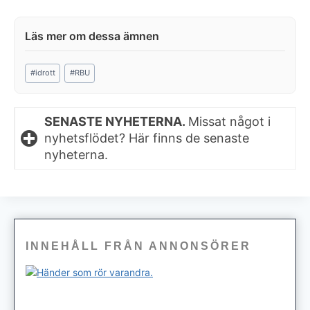
Post
#
idrott
#
RBU
Tags:
SENASTE NYHETERNA.
Missat något i
nyhetsflödet? Här finns de senaste
nyheterna.
INNEHÅLL FRÅN ANNONSÖRER