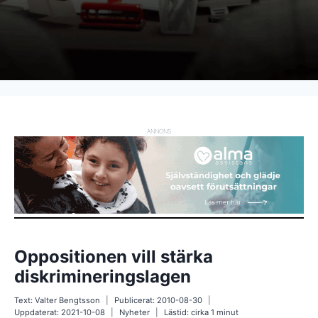
ANNONS
Oppositionen vill stärka
diskrimineringslagen
Text:
Valter Bengtsson
Publicerat:
2010-08-30
Uppdaterat:
2021-10-08
Nyheter
Lästid: cirka
1
minut