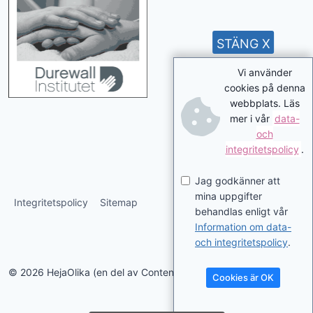
STÄNG X
Vi använder
cookies på denna
webbplats. Läs
mer i vår
data-
och
integritetspolicy
.
Jag godkänner att
mina uppgifter
Integritetspolicy
Sitemap
behandlas enligt vår
Information om data-
och integritetspolicy
.
© 2026 HejaOlika (en del av Contentverkstan.se)
Cookies är OK