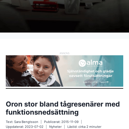
ANNONS
Oron stor bland tågresenärer med
funktionsnedsättning
Text:
Sara Bengtsson
Publicerat:
2015-11-09
Uppdaterat:
2023-07-02
Nyheter
Lästid: cirka
2
minuter