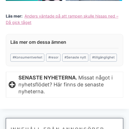
Läs mer:
Anders väntade på att rampen skulle hissas ned –
Då gick tåget
Post
#
Konsumentverket
#
resor
#
Senaste nytt
#
tillgänglighet
Tags:
SENASTE NYHETERNA.
Missat något i
nyhetsflödet? Här finns de senaste
nyheterna.