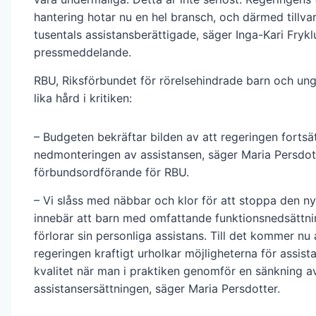
hantering hotar nu en hel bransch, och därmed tillva
tusentals assistansberättigade, säger Inga-Kari Fryklu
pressmeddelande.
RBU, Riksförbundet för rörelsehindrade barn och un
lika hård i kritiken:
– Budgeten bekräftar bilden av att regeringen fortsä
nedmonteringen av assistansen, säger Maria Persdot
förbundsordförande för RBU.
– Vi slåss med näbbar och klor för att stoppa den n
innebär att barn med omfattande funktionsnedsättnin
förlorar sin personliga assistans. Till det kommer nu 
regeringen kraftigt urholkar möjligheterna för assis
kvalitet när man i praktiken genomför en sänkning a
assistansersättningen, säger Maria Persdotter.