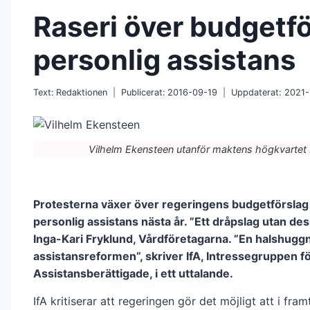
Raseri över budgetfö
personlig assistans
Text:
Redaktionen
Publicerat:
2016-09-19
Uppdaterat:
2021-
Vilhelm Ekensteen utanför maktens högkvartet
Protesterna växer över regeringens budgetförslag
personlig assistans nästa år. ”Ett dråpslag utan dess
Inga-Kari Fryklund, Vårdföretagarna. ”En halshugg
assistansreformen”, skriver IfA, Intressegruppen f
Assistansberättigade, i ett uttalande.
IfA kritiserar att regeringen gör det möjligt att i fra