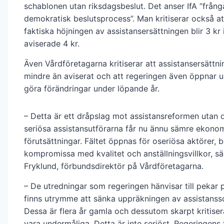
schablonen utan riksdagsbeslut. Det anser IfA ”frång
demokratisk beslutsprocess”. Man kritiserar också a
faktiska höjningen av assistansersättningen blir 3 kr i
aviserade 4 kr.
Även Vårdföretagarna kritiserar att assistansersättn
mindre än aviserat och att regeringen även öppnar u
göra förändringar under löpande år.
– Detta är ett dråpslag mot assistansreformen utan d
seriösa assistansutförarna får nu ännu sämre ekono
förutsättningar. Fältet öppnas för oseriösa aktörer, 
kompromissa med kvalitet och anställningsvillkor, sä
Fryklund, förbundsdirektör på Vårdföretagarna.
– De utredningar som regeringen hänvisar till pekar 
finns utrymme att sänka uppräkningen av assistanss
Dessa är flera år gamla och dessutom skarpt kritiser
vara undermåliga. Detta är inte seriöst. Regeringens 