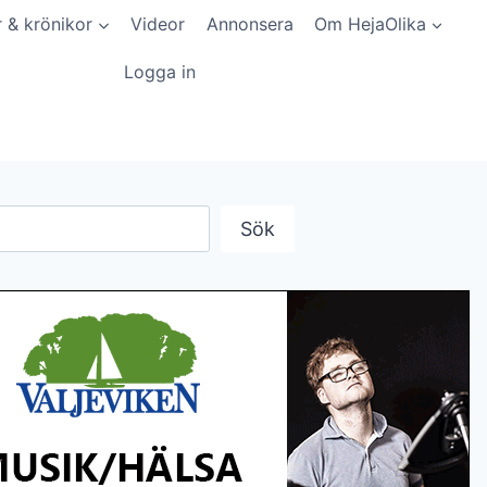
r & krönikor
Videor
Annonsera
Om HejaOlika
Logga in
Sök