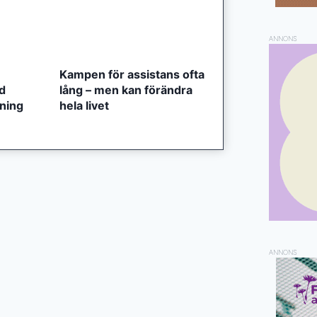
ANNONS
Kampen för assistans ofta
ed
lång – men kan förändra
tning
hela livet
ANNONS