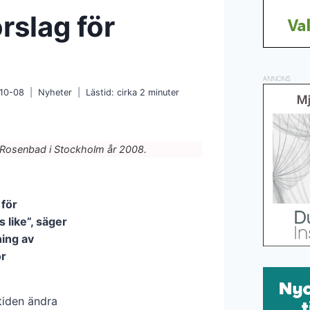
rslag för
ANNONS
10-08
Nyheter
Lästid: cirka
2
minuter
 Rosenbad i Stockholm år 2008.
 för
 like”, säger
ning av
ör
mtiden ändra