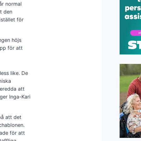
år normal
tt den
stället för
ingen höjs
pp för att
ess like. De
miska
beredda att
ger Inga-Kari
på att det
chablonen.
ade för att
taffliga