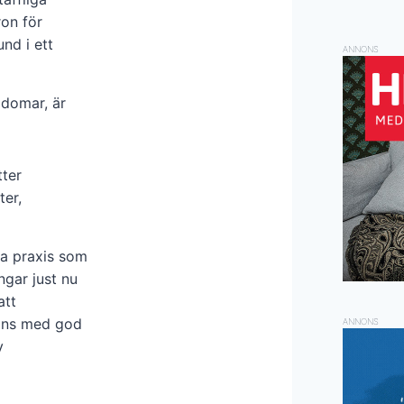
ron för
nd i ett
ANNONS
gdomar, är
tter
ter,
ya praxis som
gar just nu
att
tans med god
ANNONS
v