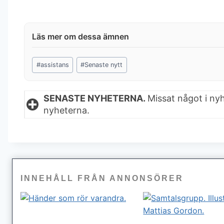
Post
#
assistans
#
Senaste nytt
Tags:
SENASTE NYHETERNA.
Missat något i ny
nyheterna.
INNEHÅLL FRÅN ANNONSÖRER