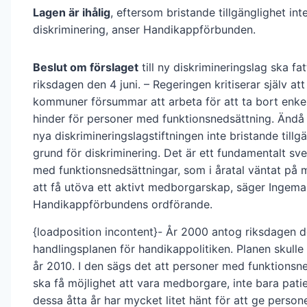
Lagen är ihålig
, eftersom bristande tillgänglighet in
diskriminering, anser Handikappförbunden.
Beslut om förslaget
till ny diskrimineringslag ska fa
riksdagen den 4 juni. – Regeringen kritiserar själv at
kommuner försummar att arbeta för att ta bort enkel
hinder för personer med funktionsnedsättning. Ändå
nya diskrimineringslagstiftningen inte bristande till
grund för diskriminering. Det är ett fundamentalt sve
med funktionsnedsättningar, som i åratal väntat på 
att få utöva ett aktivt medborgarskap, säger Ingema
Handikappförbundens ordförande.
{loadposition incontent}- År 2000 antog riksdagen d
handlingsplanen för handikappolitiken. Planen skulle 
år 2010. I den sägs det att personer med funktionsn
ska få möjlighet att vara medborgare, inte bara patie
dessa åtta år har mycket litet hänt för att ge perso