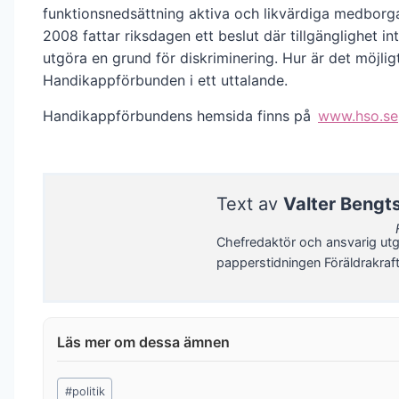
funktionsnedsättning aktiva och likvärdiga medborg
2008 fattar riksdagen ett beslut där tillgänglighet in
utgöra en grund för diskriminering. Hur är det möjlig
Handikappförbunden i ett uttalande.
Handikappförbundens hemsida finns på
www.hso.se
Text av
Valter Bengt
Chefredaktör och ansvarig utg
papperstidningen Föräldrakraf
Post
#
politik