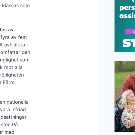
te klassas som
ttas av
t fyra av fem
t avhjälpta
 omfattar den
gänglighet som
k mot alla
möjligheten
r Färm,
en nationella
vara infriad
edsättningar
nter. På
ner med