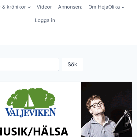
r & krönikor
Videor
Annonsera
Om HejaOlika
Logga in
Sök