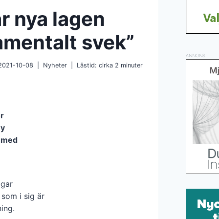
r nya lagen
amentalt svek”
ANNONS
2021-10-08
Nyheter
Lästid: cirka
2
minuter
r
ny
a med
agar
 som i sig är
ing.