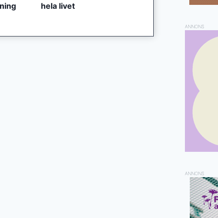
tning
hela livet
ANNONS
ANNONS