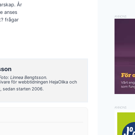
arskap. År
te anses
ANNONS
t? frågar
sson
Foto: Linnea Bengtsson.
ivare för webbtidningen HejaOlika och
t, sedan starten 2006.
ANNONS