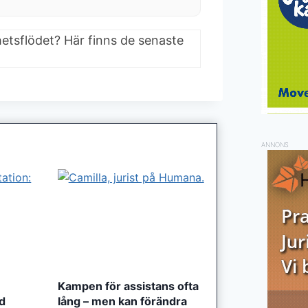
hetsflödet? Här finns de senaste
ANNONS
Kampen för assistans ofta
ed
lång – men kan förändra