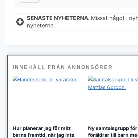
Tags:
SENASTE NYHETERNA.
Missat något i ny
nyheterna.
INNEHÅLL FRÅN ANNONSÖRER
Hur planerar jag för mitt
Ny samtalsgrupp för
barns framtid, när jag inte
föräldrar till barn m